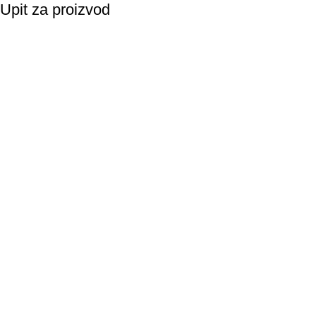
Upit za proizvod
Vaše ime
Email
Napomena
Suglasnost za korištenje podataka: