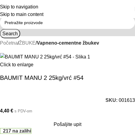
Skip to navigation
Skip to main content
Search
Početna
ŽBUKE
Vapneno-cementne žbukev
Click to enlarge
BAUMIT MANU 2 25kg/vrć #54
SKU:
001613
4,40
€
s PDV-om
Pošaljite upit
217 na zalihi