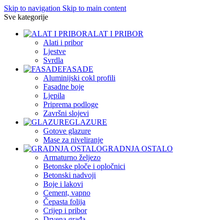
Skip to navigation
Skip to main content
Sve kategorije
ALAT I PRIBOR
Alati i pribor
Ljestve
Svrdla
FASADE
Aluminijski cokl profili
Fasadne boje
Ljepila
Priprema podloge
Završni slojevi
GLAZURE
Gotove glazure
Mase za niveliranje
GRADNJA OSTALO
Armaturno željezo
Betonske ploče i opločnici
Betonski nadvoji
Boje i lakovi
Cement, vapno
Čepasta folija
Crijep i pribor
Drvena građa