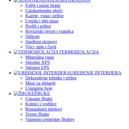
SUHA GRADNJA
Folije i parne brane
Gipskartonske ploče
Kazete, vrata i pribor
Ljepila i glet mase
Profili i pribor
Revizijski otvori i vratašca
Silikoni
Spušteni stropovi
Vijci, tiple i čavli
TERMOIZOLACIJA
Mineralna vuna
Stirodur XPS
Stiropor EPS
UREĐENJE INTERIJERA
Dekorativne tehnike i pribor
Mase za gletanje
Unutarnje boje
ŽBUKE
Gipsane žbuke
Kutnici i vodilice
Reparaturni mortovi
Termo žbuke
Vapneno-cementne žbukev