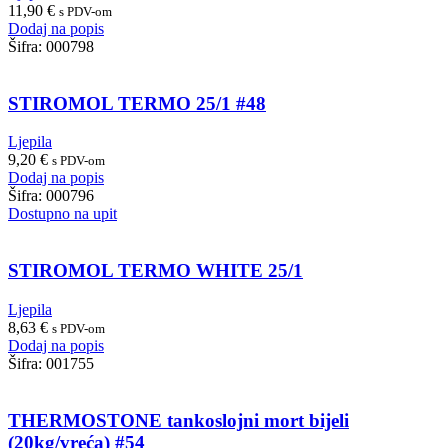
11,90
€
s PDV-om
Dodaj na popis
Šifra:
000798
STIROMOL TERMO 25/1 #48
Ljepila
9,20
€
s PDV-om
Dodaj na popis
Šifra:
000796
Dostupno na upit
STIROMOL TERMO WHITE 25/1
Ljepila
8,63
€
s PDV-om
Dodaj na popis
Šifra:
001755
THERMOSTONE tankoslojni mort bijeli
(20kg/vreća) #54