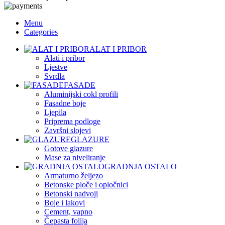
Menu
Categories
ALAT I PRIBOR
Alati i pribor
Ljestve
Svrdla
FASADE
Aluminijski cokl profili
Fasadne boje
Ljepila
Priprema podloge
Završni slojevi
GLAZURE
Gotove glazure
Mase za niveliranje
GRADNJA OSTALO
Armaturno željezo
Betonske ploče i opločnici
Betonski nadvoji
Boje i lakovi
Cement, vapno
Čepasta folija