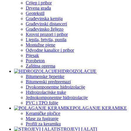
Crijep i pribor
Drvena građa
Geotekstil
Građevinska kemija
Građevinski distanceri
Građevinsko željezo
Krovni prozori i pribor
Ljepila, brtvila, punila
Montažne pjene
Odvodne kanalice i pribor
Pijesak
Porobeton
Zaštitna oprema
HIDROIZOLACIJE
Bitumenske ljepenke
Bitumenski predpremazi
Dvokomponentne hidroizolacije
Hidroizolacijske trake
Jednokomponentne hidroizolacije
PVC i TPO folije
POLAGANJE KERAMIKE
Keramičke pločice
Mase za fugiranje
Profili za keramiku
STROJEVI I ALATI