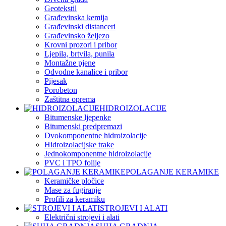
Geotekstil
Građevinska kemija
Građevinski distanceri
Građevinsko željezo
Krovni prozori i pribor
Ljepila, brtvila, punila
Montažne pjene
Odvodne kanalice i pribor
Pijesak
Porobeton
Zaštitna oprema
HIDROIZOLACIJE
Bitumenske ljepenke
Bitumenski predpremazi
Dvokomponentne hidroizolacije
Hidroizolacijske trake
Jednokomponentne hidroizolacije
PVC i TPO folije
POLAGANJE KERAMIKE
Keramičke pločice
Mase za fugiranje
Profili za keramiku
STROJEVI I ALATI
Električni strojevi i alati