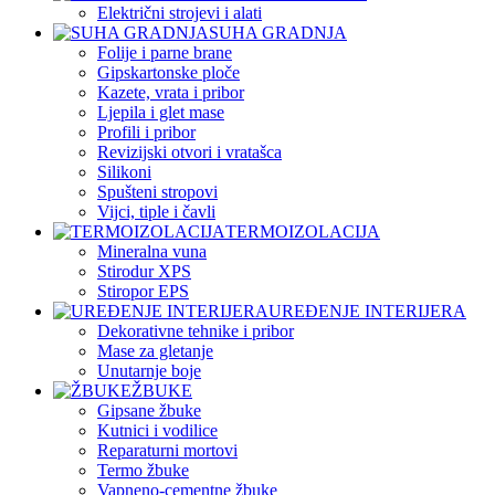
Električni strojevi i alati
SUHA GRADNJA
Folije i parne brane
Gipskartonske ploče
Kazete, vrata i pribor
Ljepila i glet mase
Profili i pribor
Revizijski otvori i vratašca
Silikoni
Spušteni stropovi
Vijci, tiple i čavli
TERMOIZOLACIJA
Mineralna vuna
Stirodur XPS
Stiropor EPS
UREĐENJE INTERIJERA
Dekorativne tehnike i pribor
Mase za gletanje
Unutarnje boje
ŽBUKE
Gipsane žbuke
Kutnici i vodilice
Reparaturni mortovi
Termo žbuke
Vapneno-cementne žbuke