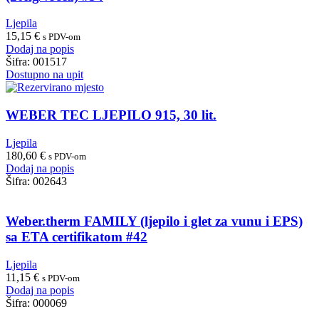
Ljepila
15,15
€
s PDV-om
Dodaj na popis
Šifra:
001517
Dostupno na upit
WEBER TEC LJEPILO 915, 30 lit.
Ljepila
180,60
€
s PDV-om
Dodaj na popis
Šifra:
002643
Weber.therm FAMILY (ljepilo i glet za vunu i EPS)
sa ETA certifikatom #42
Ljepila
11,15
€
s PDV-om
Dodaj na popis
Šifra:
000069