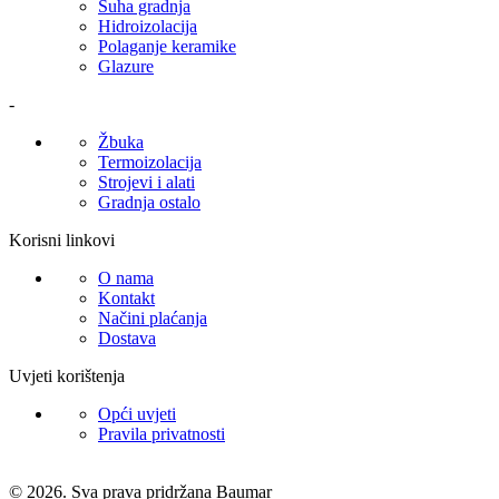
Suha gradnja
Hidroizolacija
Polaganje keramike
Glazure
-
Žbuka
Termoizolacija
Strojevi i alati
Gradnja ostalo
Korisni linkovi
O nama
Kontakt
Načini plaćanja
Dostava
Uvjeti korištenja
Opći uvjeti
Pravila privatnosti
© 2026. Sva prava pridržana Baumar