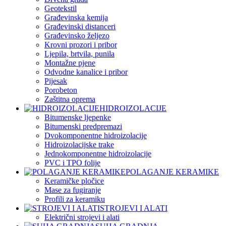
Geotekstil
Građevinska kemija
Građevinski distanceri
Građevinsko željezo
Krovni prozori i pribor
Ljepila, brtvila, punila
Montažne pjene
Odvodne kanalice i pribor
Pijesak
Porobeton
Zaštitna oprema
HIDROIZOLACIJE
Bitumenske ljepenke
Bitumenski predpremazi
Dvokomponentne hidroizolacije
Hidroizolacijske trake
Jednokomponentne hidroizolacije
PVC i TPO folije
POLAGANJE KERAMIKE
Keramičke pločice
Mase za fugiranje
Profili za keramiku
STROJEVI I ALATI
Električni strojevi i alati