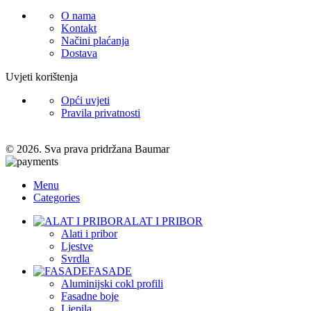
O nama
Kontakt
Načini plaćanja
Dostava
Uvjeti korištenja
Opći uvjeti
Pravila privatnosti
© 2026. Sva prava pridržana Baumar
Menu
Categories
ALAT I PRIBOR
Alati i pribor
Ljestve
Svrdla
FASADE
Aluminijski cokl profili
Fasadne boje
Ljepila