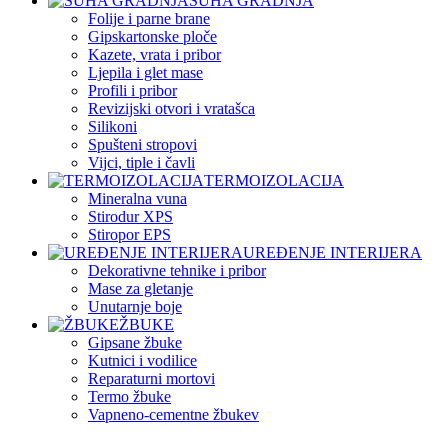
SUHA GRADNJA
Folije i parne brane
Gipskartonske ploče
Kazete, vrata i pribor
Ljepila i glet mase
Profili i pribor
Revizijski otvori i vratašca
Silikoni
Spušteni stropovi
Vijci, tiple i čavli
TERMOIZOLACIJA
Mineralna vuna
Stirodur XPS
Stiropor EPS
UREĐENJE INTERIJERA
Dekorativne tehnike i pribor
Mase za gletanje
Unutarnje boje
ŽBUKE
Gipsane žbuke
Kutnici i vodilice
Reparaturni mortovi
Termo žbuke
Vapneno-cementne žbukev