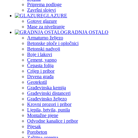
Priprema podloge
Završni slojevi
GLAZURE
Gotove glazure
Mase za niveliranje
GRADNJA OSTALO
Armaturno željezo
Betonske ploče i opločnici
Betonski nadvoji
Boje i lakovi
Cement, vapno
Čepasta folija
Crijep i pribor
Drvena građa
Geotekstil
Građevinska kemija
Građevinski distanceri
Građevinsko željezo
Krovni prozori i pribor
Ljepila, brtvila, punila
Montažne pjene
Odvodne kanalice i pribor
Pijesak
Porobeton
Zaštitna oprema