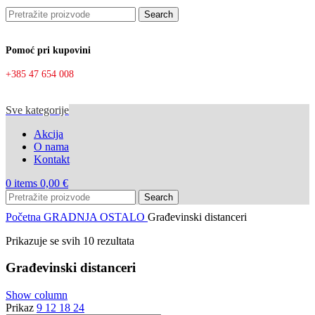
Search
Pomoć pri kupovini
+385 47 654 008
Sve kategorije
Akcija
O nama
Kontakt
0
items
0,00
€
Search
Početna
GRADNJA OSTALO
Građevinski distanceri
Prikazuje se svih 10 rezultata
Građevinski distanceri
Show column
Prikaz
9
12
18
24