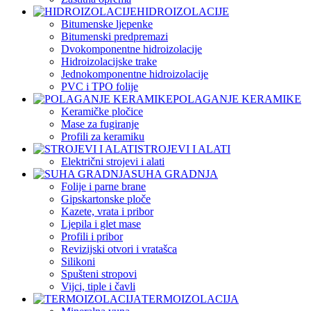
HIDROIZOLACIJE
Bitumenske ljepenke
Bitumenski predpremazi
Dvokomponentne hidroizolacije
Hidroizolacijske trake
Jednokomponentne hidroizolacije
PVC i TPO folije
POLAGANJE KERAMIKE
Keramičke pločice
Mase za fugiranje
Profili za keramiku
STROJEVI I ALATI
Električni strojevi i alati
SUHA GRADNJA
Folije i parne brane
Gipskartonske ploče
Kazete, vrata i pribor
Ljepila i glet mase
Profili i pribor
Revizijski otvori i vratašca
Silikoni
Spušteni stropovi
Vijci, tiple i čavli
TERMOIZOLACIJA