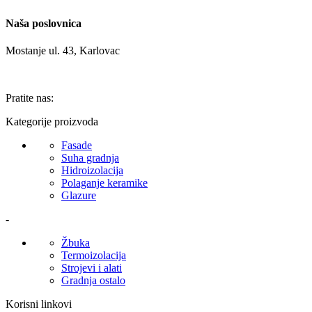
Naša poslovnica
Mostanje ul. 43, Karlovac
Pratite nas:
Kategorije proizvoda
Fasade
Suha gradnja
Hidroizolacija
Polaganje keramike
Glazure
-
Žbuka
Termoizolacija
Strojevi i alati
Gradnja ostalo
Korisni linkovi