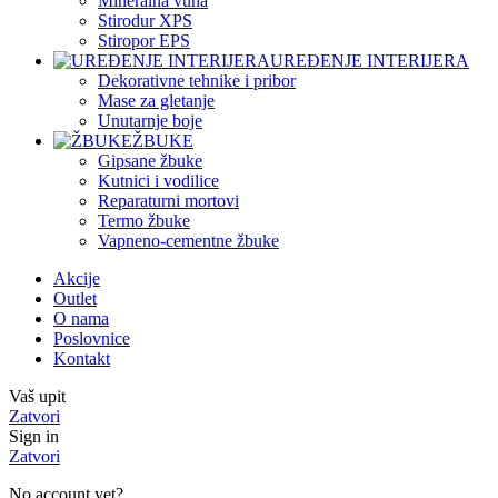
Mineralna vuna
Stirodur XPS
Stiropor EPS
UREĐENJE INTERIJERA
Dekorativne tehnike i pribor
Mase za gletanje
Unutarnje boje
ŽBUKE
Gipsane žbuke
Kutnici i vodilice
Reparaturni mortovi
Termo žbuke
Vapneno-cementne žbuke
Akcije
Outlet
O nama
Poslovnice
Kontakt
Vaš upit
Zatvori
Sign in
Zatvori
No account yet?