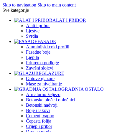
Skip to navigation
Skip to main content
Sve kategorije
ALAT I PRIBOR
Alati i pribor
Ljestve
Svrdla
FASADE
Aluminijski cokl profili
Fasadne boje
Ljepila
Priprema podloge
Završni slojevi
GLAZURE
Gotove glazure
Mase za niveliranje
GRADNJA OSTALO
Armaturno željezo
Betonske ploče i opločnici
Betonski nadvoji
Boje i lakovi
Cement, vapno
Čepasta folija
Crijep i pribor
Drvena građa