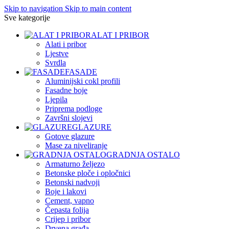
Skip to navigation
Skip to main content
Sve kategorije
ALAT I PRIBOR
Alati i pribor
Ljestve
Svrdla
FASADE
Aluminijski cokl profili
Fasadne boje
Ljepila
Priprema podloge
Završni slojevi
GLAZURE
Gotove glazure
Mase za niveliranje
GRADNJA OSTALO
Armaturno željezo
Betonske ploče i opločnici
Betonski nadvoji
Boje i lakovi
Cement, vapno
Čepasta folija
Crijep i pribor
Drvena građa