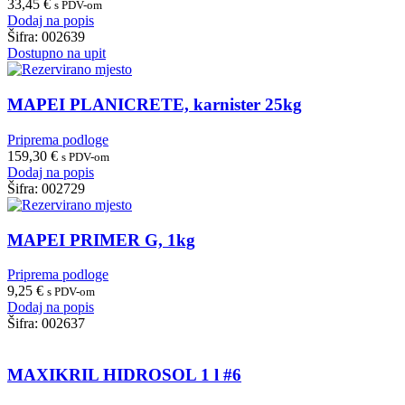
33,45
€
s PDV-om
Dodaj na popis
Šifra:
002639
Dostupno na upit
MAPEI PLANICRETE, karnister 25kg
Priprema podloge
159,30
€
s PDV-om
Dodaj na popis
Šifra:
002729
MAPEI PRIMER G, 1kg
Priprema podloge
9,25
€
s PDV-om
Dodaj na popis
Šifra:
002637
MAXIKRIL HIDROSOL 1 l #6