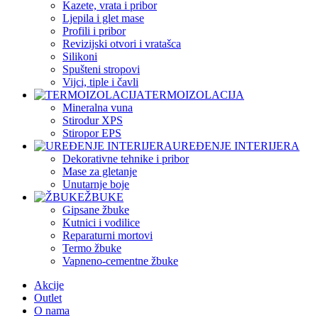
Kazete, vrata i pribor
Ljepila i glet mase
Profili i pribor
Revizijski otvori i vratašca
Silikoni
Spušteni stropovi
Vijci, tiple i čavli
TERMOIZOLACIJA
Mineralna vuna
Stirodur XPS
Stiropor EPS
UREĐENJE INTERIJERA
Dekorativne tehnike i pribor
Mase za gletanje
Unutarnje boje
ŽBUKE
Gipsane žbuke
Kutnici i vodilice
Reparaturni mortovi
Termo žbuke
Vapneno-cementne žbuke
Akcije
Outlet
O nama