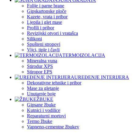
SUHA GRADNJA
Folije i parne brane
Gipskartonske ploče
Kazete, vrata i pribor
Ljepila i glet mase
Profili i pribor
Revizijski otvori i vratašca
Silikoni
Spušteni stropovi
Vijci, tiple i čavli
TERMOIZOLACIJA
Mineralna vuna
Stirodur XPS
Stiropor EPS
UREĐENJE INTERIJERA
Dekorativne tehnike i pribor
Mase za gletanje
Unutarnje boje
ŽBUKE
Gipsane žbuke
Kutnici i vodilice
Reparaturni mortovi
Termo žbuke
Vapneno-cementne žbukev