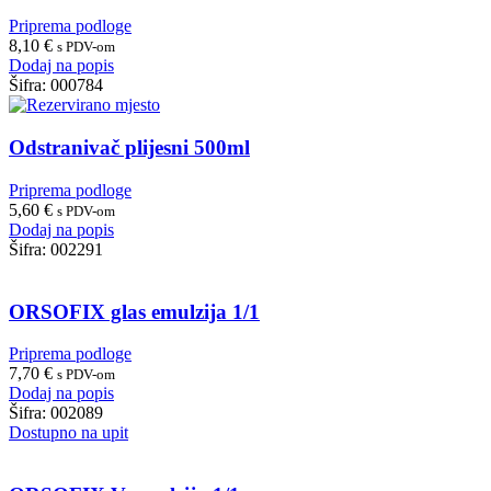
Priprema podloge
8,10
€
s PDV-om
Dodaj na popis
Šifra:
000784
Odstranivač plijesni 500ml
Priprema podloge
5,60
€
s PDV-om
Dodaj na popis
Šifra:
002291
ORSOFIX glas emulzija 1/1
Priprema podloge
7,70
€
s PDV-om
Dodaj na popis
Šifra:
002089
Dostupno na upit