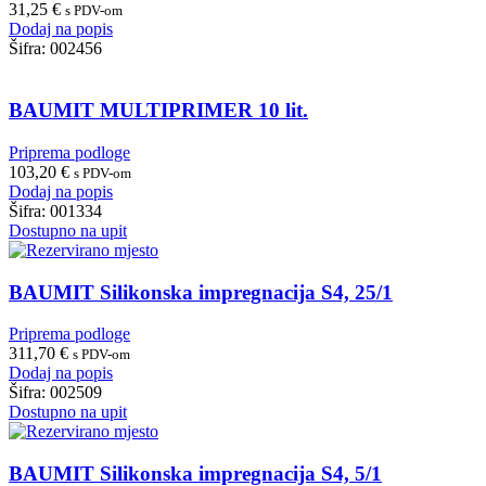
31,25
€
s PDV-om
Dodaj na popis
Šifra:
002456
BAUMIT MULTIPRIMER 10 lit.
Priprema podloge
103,20
€
s PDV-om
Dodaj na popis
Šifra:
001334
Dostupno na upit
BAUMIT Silikonska impregnacija S4, 25/1
Priprema podloge
311,70
€
s PDV-om
Dodaj na popis
Šifra:
002509
Dostupno na upit
BAUMIT Silikonska impregnacija S4, 5/1