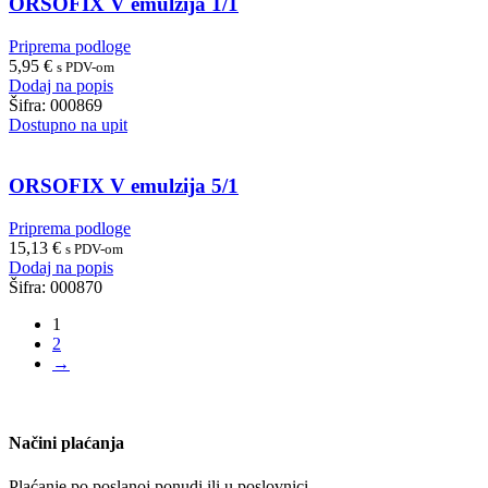
ORSOFIX V emulzija 1/1
Priprema podloge
5,95
€
s PDV-om
Dodaj na popis
Šifra:
000869
Dostupno na upit
ORSOFIX V emulzija 5/1
Priprema podloge
15,13
€
s PDV-om
Dodaj na popis
Šifra:
000870
1
2
→
Načini plaćanja
Plaćanje po poslanoj ponudi ili u poslovnici.