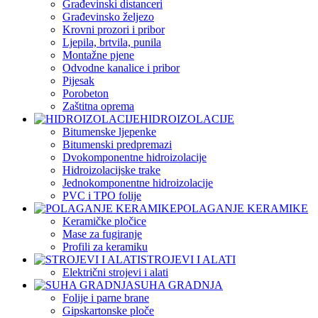
Građevinski distanceri
Građevinsko željezo
Krovni prozori i pribor
Ljepila, brtvila, punila
Montažne pjene
Odvodne kanalice i pribor
Pijesak
Porobeton
Zaštitna oprema
HIDROIZOLACIJE
Bitumenske ljepenke
Bitumenski predpremazi
Dvokomponentne hidroizolacije
Hidroizolacijske trake
Jednokomponentne hidroizolacije
PVC i TPO folije
POLAGANJE KERAMIKE
Keramičke pločice
Mase za fugiranje
Profili za keramiku
STROJEVI I ALATI
Električni strojevi i alati
SUHA GRADNJA
Folije i parne brane
Gipskartonske ploče