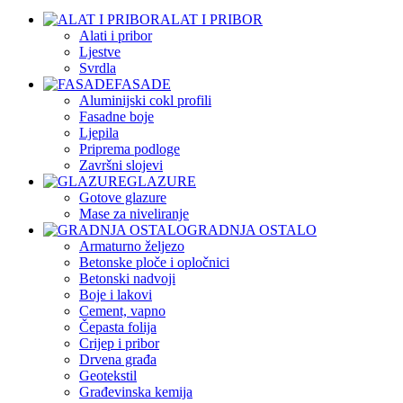
ALAT I PRIBOR
Alati i pribor
Ljestve
Svrdla
FASADE
Aluminijski cokl profili
Fasadne boje
Ljepila
Priprema podloge
Završni slojevi
GLAZURE
Gotove glazure
Mase za niveliranje
GRADNJA OSTALO
Armaturno željezo
Betonske ploče i opločnici
Betonski nadvoji
Boje i lakovi
Cement, vapno
Čepasta folija
Crijep i pribor
Drvena građa
Geotekstil
Građevinska kemija