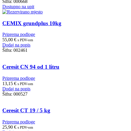
Šifra:
000668
Dostupno na upit
CEMIX grundplus 10kg
Priprema podloge
55,00
€
s PDV-om
Dodaj na popis
Šifra:
002461
Ceresit CN 94 od 1 litru
Priprema podloge
13,15
€
s PDV-om
Dodaj na popis
Šifra:
000527
Ceresit CT 19 / 5 kg
Priprema podloge
25,90
€
s PDV-om