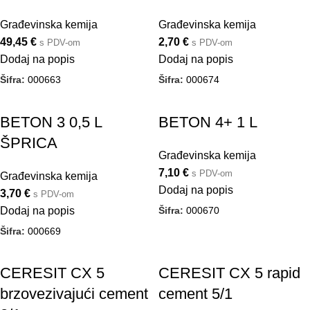
Građevinska kemija
Građevinska kemija
49,45
€
2,70
€
s PDV-om
s PDV-om
Dodaj na popis
Dodaj na popis
Šifra:
000663
Šifra:
000674
BETON 3 0,5 L
BETON 4+ 1 L
ŠPRICA
Građevinska kemija
7,10
€
s PDV-om
Građevinska kemija
Dodaj na popis
3,70
€
s PDV-om
Šifra:
000670
Dodaj na popis
Šifra:
000669
CERESIT CX 5
CERESIT CX 5 rapid
brzovezivajući cement
cement 5/1