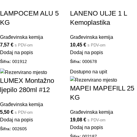
LAMPOCEM ALU 5
LANENO ULJE 1 L
KG
Kemoplastika
Građevinska kemija
Građevinska kemija
7,57
€
10,45
€
s PDV-om
s PDV-om
Dodaj na popis
Dodaj na popis
Šifra:
001912
Šifra:
000678
Dostupno na upit
LUMEX Montažno
MAPEI MAPEFILL 25
ljepilo 280ml #12
KG
Građevinska kemija
5,50
€
Građevinska kemija
s PDV-om
Dodaj na popis
19,08
€
s PDV-om
Dodaj na popis
Šifra:
002605
Šifra:
002187