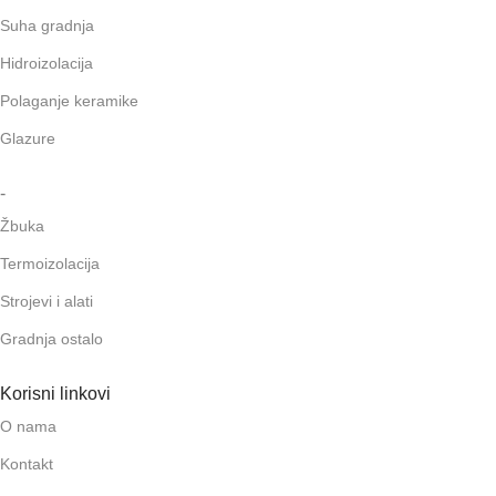
Suha gradnja
Hidroizolacija
Polaganje keramike
Glazure
-
Žbuka
Termoizolacija
Strojevi i alati
Gradnja ostalo
Korisni linkovi
O nama
Kontakt