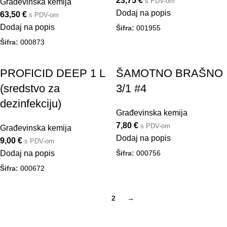
23,75
€
s PDV-om
Građevinska kemija
Dodaj na popis
63,50
€
s PDV-om
Dodaj na popis
Šifra:
001955
Šifra:
000873
PROFICID DEEP 1 L
ŠAMOTNO BRAŠNO
(sredstvo za
3/1 #4
dezinfekciju)
Građevinska kemija
7,80
€
s PDV-om
Građevinska kemija
Dodaj na popis
9,00
€
s PDV-om
Šifra:
000756
Dodaj na popis
Šifra:
000672
1
2
→