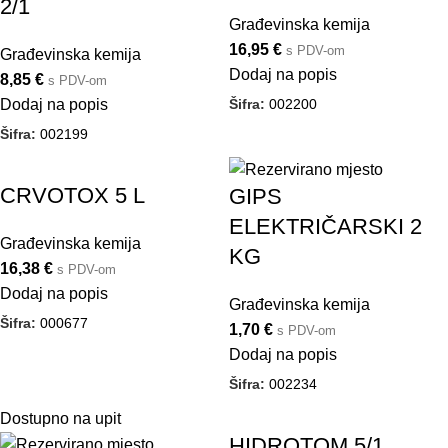
2/1
Građevinska kemija
16,95
€
s PDV-om
Građevinska kemija
Dodaj na popis
8,85
€
s PDV-om
Šifra:
002200
Dodaj na popis
Šifra:
002199
CRVOTOX 5 L
GIPS
ELEKTRIČARSKI 2
Građevinska kemija
KG
16,38
€
s PDV-om
Dodaj na popis
Građevinska kemija
Šifra:
000677
1,70
€
s PDV-om
Dodaj na popis
Šifra:
002234
Dostupno na upit
HIDROTOM 5/1