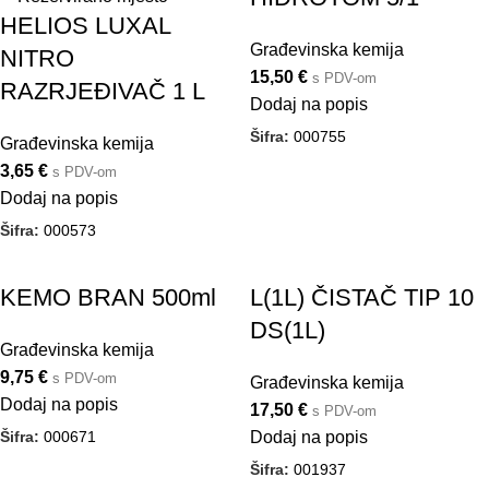
HELIOS LUXAL
Građevinska kemija
NITRO
15,50
€
s PDV-om
RAZRJEĐIVAČ 1 L
Dodaj na popis
Šifra:
000755
Građevinska kemija
3,65
€
s PDV-om
Dodaj na popis
Šifra:
000573
KEMO BRAN 500ml
L(1L) ČISTAČ TIP 10
DS(1L)
Građevinska kemija
9,75
€
s PDV-om
Građevinska kemija
Dodaj na popis
17,50
€
s PDV-om
Šifra:
000671
Dodaj na popis
Šifra:
001937