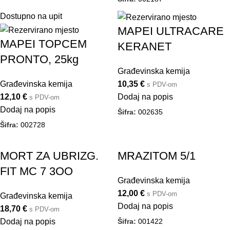
Dostupno na upit
MAPEI ULTRACARE
MAPEI TOPCEM
KERANET
PRONTO, 25kg
Građevinska kemija
Građevinska kemija
10,35
€
s PDV-om
12,10
€
Dodaj na popis
s PDV-om
Dodaj na popis
Šifra:
002635
Šifra:
002728
MORT ZA UBRIZG.
MRAZITOM 5/1
FIT MC 7 3OO
Građevinska kemija
12,00
€
s PDV-om
Građevinska kemija
Dodaj na popis
18,70
€
s PDV-om
Šifra:
001422
Dodaj na popis