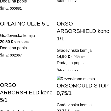
Šifra:
000679
Dodaj na popis
Šifra:
000681
OPLATNO ULJE 5 L
ORSO
ARBORSHIELD konc
Građevinska kemija
1/1
20,50
€
s PDV-om
Dodaj na popis
Građevinska kemija
Šifra:
002067
14,90
€
s PDV-om
Dodaj na popis
Šifra:
000872
ORSO
ORSOMOULD STOP
ARBORSHIELD konc
0,75/1
5/1
Građevinska kemija