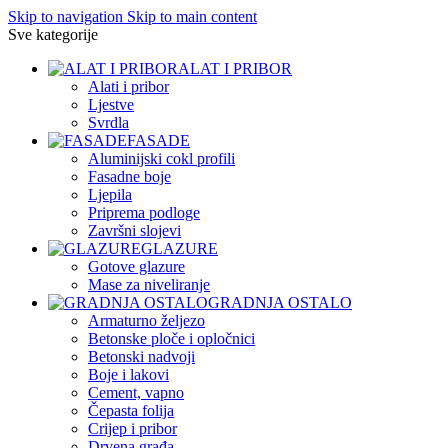
Skip to navigation
Skip to main content
Sve kategorije
ALAT I PRIBOR
Alati i pribor
Ljestve
Svrdla
FASADE
Aluminijski cokl profili
Fasadne boje
Ljepila
Priprema podloge
Završni slojevi
GLAZURE
Gotove glazure
Mase za niveliranje
GRADNJA OSTALO
Armaturno željezo
Betonske ploče i opločnici
Betonski nadvoji
Boje i lakovi
Cement, vapno
Čepasta folija
Crijep i pribor
Drvena građa