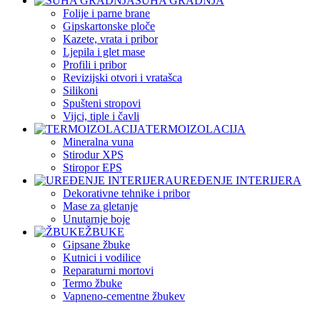
SUHA GRADNJA
Folije i parne brane
Gipskartonske ploče
Kazete, vrata i pribor
Ljepila i glet mase
Profili i pribor
Revizijski otvori i vratašca
Silikoni
Spušteni stropovi
Vijci, tiple i čavli
TERMOIZOLACIJA
Mineralna vuna
Stirodur XPS
Stiropor EPS
UREĐENJE INTERIJERA
Dekorativne tehnike i pribor
Mase za gletanje
Unutarnje boje
ŽBUKE
Gipsane žbuke
Kutnici i vodilice
Reparaturni mortovi
Termo žbuke
Vapneno-cementne žbukev