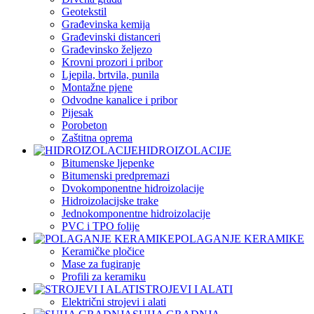
Geotekstil
Građevinska kemija
Građevinski distanceri
Građevinsko željezo
Krovni prozori i pribor
Ljepila, brtvila, punila
Montažne pjene
Odvodne kanalice i pribor
Pijesak
Porobeton
Zaštitna oprema
HIDROIZOLACIJE
Bitumenske ljepenke
Bitumenski predpremazi
Dvokomponentne hidroizolacije
Hidroizolacijske trake
Jednokomponentne hidroizolacije
PVC i TPO folije
POLAGANJE KERAMIKE
Keramičke pločice
Mase za fugiranje
Profili za keramiku
STROJEVI I ALATI
Električni strojevi i alati