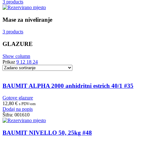
3 products
Mase za niveliranje
3 products
GLAZURE
Show column
Prikaz
9
12
18
24
BAUMIT ALPHA 2000 anhidritni estrich 40/1 #35
Gotove glazure
12,80
€
s PDV-om
Dodaj na popis
Šifra:
001610
BAUMIT NIVELLO 50, 25kg #48