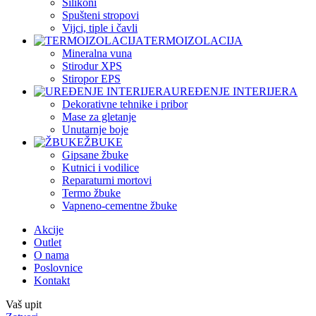
Silikoni
Spušteni stropovi
Vijci, tiple i čavli
TERMOIZOLACIJA
Mineralna vuna
Stirodur XPS
Stiropor EPS
UREĐENJE INTERIJERA
Dekorativne tehnike i pribor
Mase za gletanje
Unutarnje boje
ŽBUKE
Gipsane žbuke
Kutnici i vodilice
Reparaturni mortovi
Termo žbuke
Vapneno-cementne žbuke
Akcije
Outlet
O nama
Poslovnice
Kontakt
Vaš upit