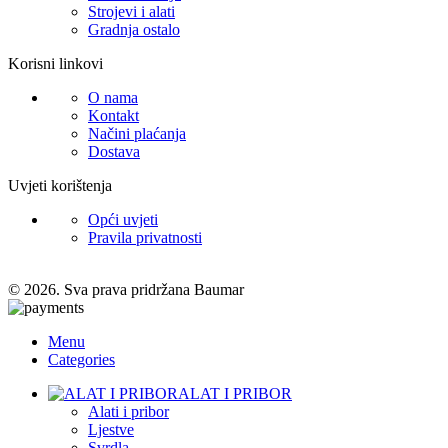
Strojevi i alati
Gradnja ostalo
Korisni linkovi
O nama
Kontakt
Načini plaćanja
Dostava
Uvjeti korištenja
Opći uvjeti
Pravila privatnosti
© 2026. Sva prava pridržana Baumar
Menu
Categories
ALAT I PRIBOR
Alati i pribor
Ljestve
Svrdla