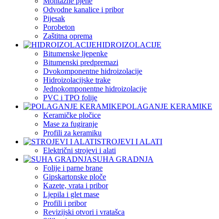
Montažne pjene
Odvodne kanalice i pribor
Pijesak
Porobeton
Zaštitna oprema
HIDROIZOLACIJE
Bitumenske ljepenke
Bitumenski predpremazi
Dvokomponentne hidroizolacije
Hidroizolacijske trake
Jednokomponentne hidroizolacije
PVC i TPO folije
POLAGANJE KERAMIKE
Keramičke pločice
Mase za fugiranje
Profili za keramiku
STROJEVI I ALATI
Električni strojevi i alati
SUHA GRADNJA
Folije i parne brane
Gipskartonske ploče
Kazete, vrata i pribor
Ljepila i glet mase
Profili i pribor
Revizijski otvori i vratašca