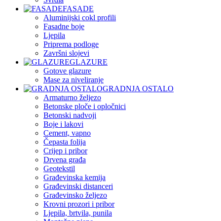
FASADE
Aluminijski cokl profili
Fasadne boje
Ljepila
Priprema podloge
Završni slojevi
GLAZURE
Gotove glazure
Mase za niveliranje
GRADNJA OSTALO
Armaturno željezo
Betonske ploče i opločnici
Betonski nadvoji
Boje i lakovi
Cement, vapno
Čepasta folija
Crijep i pribor
Drvena građa
Geotekstil
Građevinska kemija
Građevinski distanceri
Građevinsko željezo
Krovni prozori i pribor
Ljepila, brtvila, punila