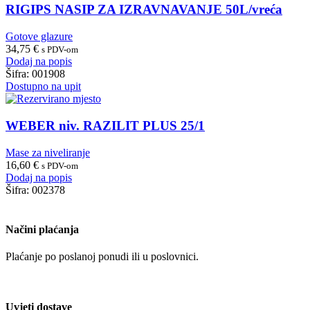
RIGIPS NASIP ZA IZRAVNAVANJE 50L/vreća
Gotove glazure
34,75
€
s PDV-om
Dodaj na popis
Šifra:
001908
Dostupno na upit
WEBER niv. RAZILIT PLUS 25/1
Mase za niveliranje
16,60
€
s PDV-om
Dodaj na popis
Šifra:
002378
Načini plaćanja
Plaćanje po poslanoj ponudi ili u poslovnici.
Uvjeti dostave