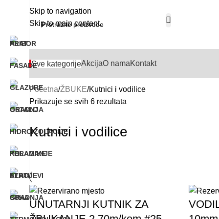
Skip to navigation
Skip to main content
Akcija
O nama
Kontakt
Sve kategorije
Početna
ŽBUKE
Kutnici i vodilice
Prikazuje se svih 6 rezultata
Kutnici i vodilice
UNUTARNJI KUTNIK ZA
VODI
ŽBUKANJE 2,70m/kom #25
10mm/