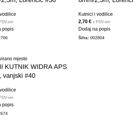
 vodilice
Kutnici i vodilice
2,70
€
 PDV-om
s PDV-om
 popis
Dodaj na popis
2706
Šifra:
002804
NI KUTNIK WIDRA APS
 vanjski #40
 vodilice
 PDV-om
 popis
2674