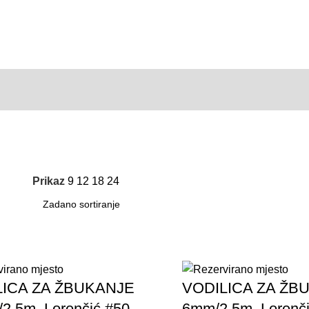
Prikaz
9
12
18
24
LICA ZA ŽBUKANJE
VODILICA ZA ŽB
2,5m, Lorenčić #50
6mm/2,5m, Lorenči