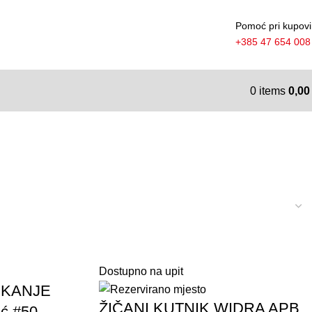
Pomoć pri kupovi
+385 47 654 008
0
items
0,0
Dostupno na upit
UKANJE
ŽIČANI KUTNIK WIDRA APB
ć #50