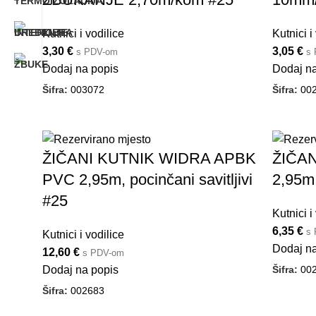
Kutnici i vodilice
Kutnici i
3,30
€
3,05
€
s PDV-om
s
Dodaj na popis
Dodaj na
Šifra:
003072
Šifra:
00
ŽIČANI KUTNIK WIDRA APBK
ŽIČA
PVC 2,95m, pocinčani savitljivi
2,95m,
#25
Kutnici i
6,35
€
s
Kutnici i vodilice
Dodaj na
12,60
€
s PDV-om
Šifra:
00
Dodaj na popis
Šifra:
002683