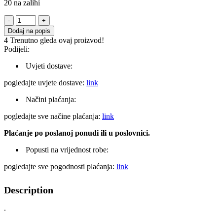
20 na zalihi
PROFIFLOOR
ALU
Dodaj na popis
PROFIL
4
Trenutno gleda ovaj proizvod!
"L8"
Podijeli:
MAX
-
Uvjeti dostave:
2,7m
količina
pogledajte uvjete dostave:
link
Načini plaćanja:
pogledajte sve načine plaćanja:
link
Plaćanje po poslanoj ponudi ili u poslovnici.
Popusti na vrijednost robe:
pogledajte sve pogodnosti plaćanja:
link
Description
.