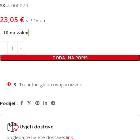
SKU:
000274
23,05
€
s PDV-om
10 na zalihi
DODAJ NA POPIS
3
Trenutno gleda ovaj proizvod!
Podijeli:
Uvjeti dostave:
pogledajte uvjete dostave:
link