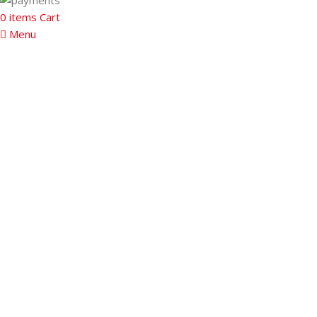
0
items
Cart
Menu
Upit za proizvod
Vaše ime
Email
Napomena