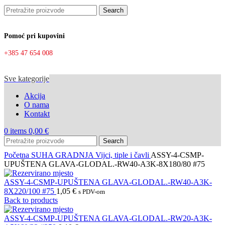
Search
Pomoć pri kupovini
+385 47 654 008
Sve kategorije
Akcija
O nama
Kontakt
0
items
0,00
€
Search
Početna
SUHA GRADNJA
Vijci, tiple i čavli
ASSY-4-CSMP-
UPUŠTENA GLAVA-GLODAL.-RW40-A3K-8X180/80 #75
ASSY-4-CSMP-UPUŠTENA GLAVA-GLODAL.-RW40-A3K-
8X220/100 #75
1,05
€
s PDV-om
Back to products
ASSY-4-CSMP-UPUŠTENA GLAVA-GLODAL.-RW20-A3K-