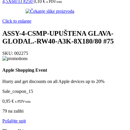
4,5X60/33 #250
0,10
€
s PDV-om
Click to enlarge
ASSY-4-CSMP-UPUŠTENA GLAVA-
GLODAL.-RW40-A3K-8X180/80 #75
SKU:
002275
Apple Shopping Event
Hurry and get discounts on all Apple devices up to 20%
Sale_coupon_15
0,95
€
s PDV-om
79 na zalihi
Pošaljite upit