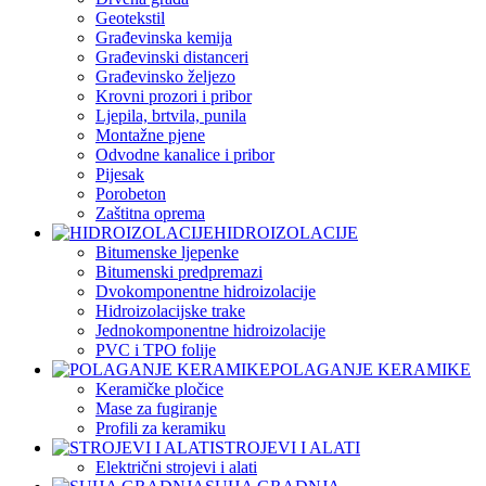
Geotekstil
Građevinska kemija
Građevinski distanceri
Građevinsko željezo
Krovni prozori i pribor
Ljepila, brtvila, punila
Montažne pjene
Odvodne kanalice i pribor
Pijesak
Porobeton
Zaštitna oprema
HIDROIZOLACIJE
Bitumenske ljepenke
Bitumenski predpremazi
Dvokomponentne hidroizolacije
Hidroizolacijske trake
Jednokomponentne hidroizolacije
PVC i TPO folije
POLAGANJE KERAMIKE
Keramičke pločice
Mase za fugiranje
Profili za keramiku
STROJEVI I ALATI
Električni strojevi i alati