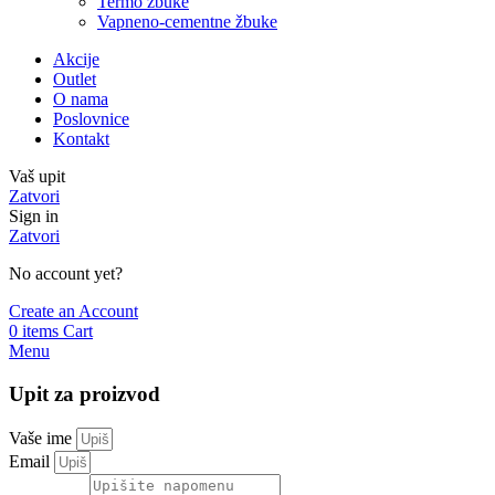
Termo žbuke
Vapneno-cementne žbuke
Akcije
Outlet
O nama
Poslovnice
Kontakt
Vaš upit
Zatvori
Sign in
Zatvori
No account yet?
Create an Account
0
items
Cart
Menu
Upit za proizvod
Vaše ime
Email