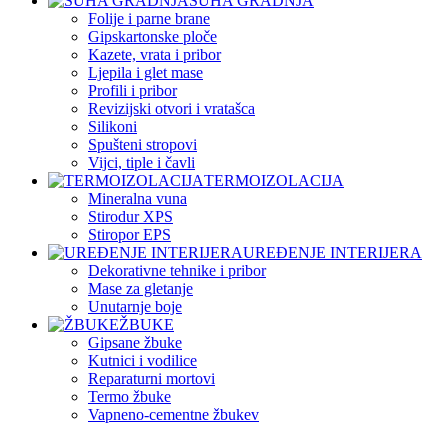
SUHA GRADNJA
Folije i parne brane
Gipskartonske ploče
Kazete, vrata i pribor
Ljepila i glet mase
Profili i pribor
Revizijski otvori i vratašca
Silikoni
Spušteni stropovi
Vijci, tiple i čavli
TERMOIZOLACIJA
Mineralna vuna
Stirodur XPS
Stiropor EPS
UREĐENJE INTERIJERA
Dekorativne tehnike i pribor
Mase za gletanje
Unutarnje boje
ŽBUKE
Gipsane žbuke
Kutnici i vodilice
Reparaturni mortovi
Termo žbuke
Vapneno-cementne žbukev