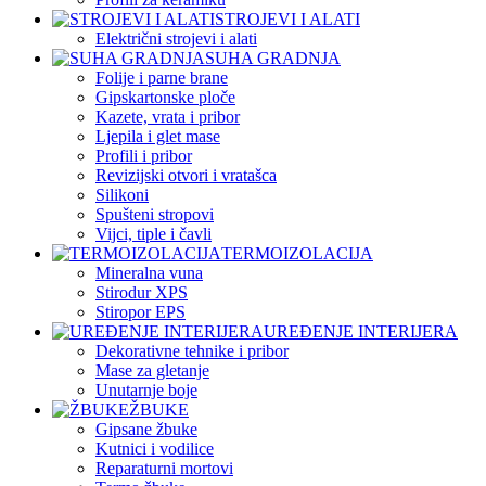
STROJEVI I ALATI
Električni strojevi i alati
SUHA GRADNJA
Folije i parne brane
Gipskartonske ploče
Kazete, vrata i pribor
Ljepila i glet mase
Profili i pribor
Revizijski otvori i vratašca
Silikoni
Spušteni stropovi
Vijci, tiple i čavli
TERMOIZOLACIJA
Mineralna vuna
Stirodur XPS
Stiropor EPS
UREĐENJE INTERIJERA
Dekorativne tehnike i pribor
Mase za gletanje
Unutarnje boje
ŽBUKE
Gipsane žbuke
Kutnici i vodilice
Reparaturni mortovi