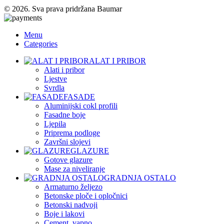
© 2026. Sva prava pridržana Baumar
Menu
Categories
ALAT I PRIBOR
Alati i pribor
Ljestve
Svrdla
FASADE
Aluminijski cokl profili
Fasadne boje
Ljepila
Priprema podloge
Završni slojevi
GLAZURE
Gotove glazure
Mase za niveliranje
GRADNJA OSTALO
Armaturno željezo
Betonske ploče i opločnici
Betonski nadvoji
Boje i lakovi
Cement, vapno