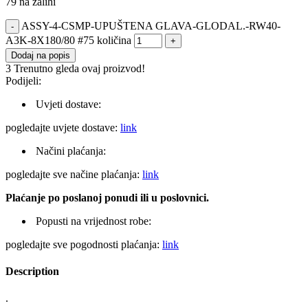
79 na zalihi
ASSY-4-CSMP-UPUŠTENA GLAVA-GLODAL.-RW40-
A3K-8X180/80 #75 količina
Dodaj na popis
3
Trenutno gleda ovaj proizvod!
Podijeli:
Uvjeti dostave:
pogledajte uvjete dostave:
link
Načini plaćanja:
pogledajte sve načine plaćanja:
link
Plaćanje po poslanoj ponudi ili u poslovnici.
Popusti na vrijednost robe:
pogledajte sve pogodnosti plaćanja:
link
Description
.