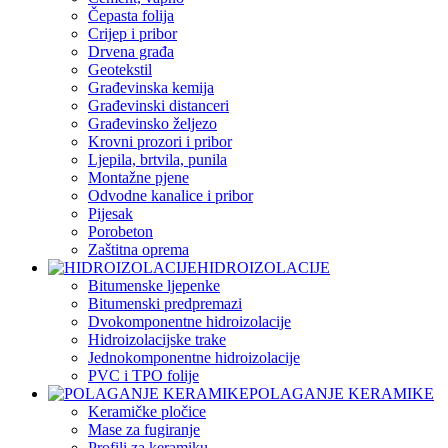
Čepasta folija
Crijep i pribor
Drvena građa
Geotekstil
Građevinska kemija
Građevinski distanceri
Građevinsko željezo
Krovni prozori i pribor
Ljepila, brtvila, punila
Montažne pjene
Odvodne kanalice i pribor
Pijesak
Porobeton
Zaštitna oprema
HIDROIZOLACIJE
Bitumenske ljepenke
Bitumenski predpremazi
Dvokomponentne hidroizolacije
Hidroizolacijske trake
Jednokomponentne hidroizolacije
PVC i TPO folije
POLAGANJE KERAMIKE
Keramičke pločice
Mase za fugiranje
Profili za keramiku