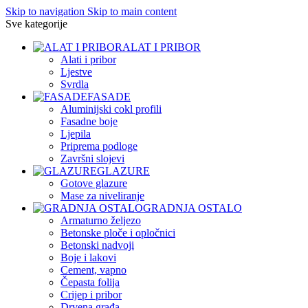
Skip to navigation
Skip to main content
Sve kategorije
ALAT I PRIBOR
Alati i pribor
Ljestve
Svrdla
FASADE
Aluminijski cokl profili
Fasadne boje
Ljepila
Priprema podloge
Završni slojevi
GLAZURE
Gotove glazure
Mase za niveliranje
GRADNJA OSTALO
Armaturno željezo
Betonske ploče i opločnici
Betonski nadvoji
Boje i lakovi
Cement, vapno
Čepasta folija
Crijep i pribor
Drvena građa