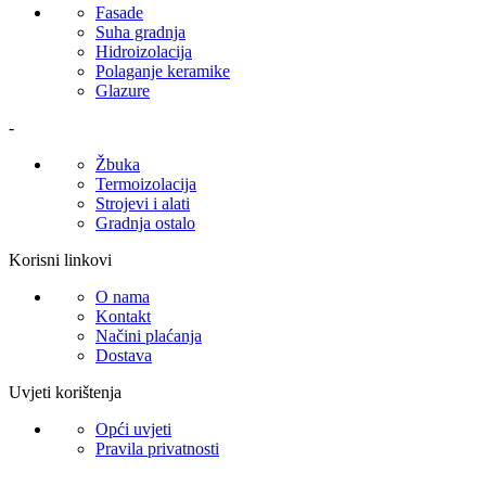
Fasade
Suha gradnja
Hidroizolacija
Polaganje keramike
Glazure
-
Žbuka
Termoizolacija
Strojevi i alati
Gradnja ostalo
Korisni linkovi
O nama
Kontakt
Načini plaćanja
Dostava
Uvjeti korištenja
Opći uvjeti
Pravila privatnosti