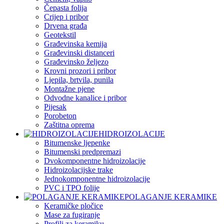
Čepasta folija
Crijep i pribor
Drvena građa
Geotekstil
Građevinska kemija
Građevinski distanceri
Građevinsko željezo
Krovni prozori i pribor
Ljepila, brtvila, punila
Montažne pjene
Odvodne kanalice i pribor
Pijesak
Porobeton
Zaštitna oprema
HIDROIZOLACIJE
Bitumenske ljepenke
Bitumenski predpremazi
Dvokomponentne hidroizolacije
Hidroizolacijske trake
Jednokomponentne hidroizolacije
PVC i TPO folije
POLAGANJE KERAMIKE
Keramičke pločice
Mase za fugiranje
Profili za keramiku