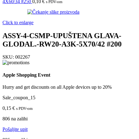
4X60/34 #250
0,10
€
s PDV-om
Click to enlarge
ASSY-4-CSMP-UPUŠTENA GLAVA-
GLODAL.-RW20-A3K-5X70/42 #200
SKU:
002267
Apple Shopping Event
Hurry and get discounts on all Apple devices up to 20%
Sale_coupon_15
0,15
€
s PDV-om
806 na zalihi
Pošaljite upit