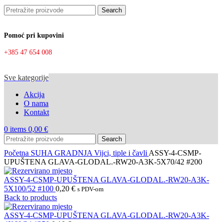
Search
Pomoć pri kupovini
+385 47 654 008
Sve kategorije
Akcija
O nama
Kontakt
0
items
0,00
€
Search
Početna
SUHA GRADNJA
Vijci, tiple i čavli
ASSY-4-CSMP-
UPUŠTENA GLAVA-GLODAL.-RW20-A3K-5X70/42 #200
ASSY-4-CSMP-UPUŠTENA GLAVA-GLODAL.-RW20-A3K-
5X100/52 #100
0,20
€
s PDV-om
Back to products
ASSY-4-CSMP-UPUŠTENA GLAVA-GLODAL.-RW20-A3K-