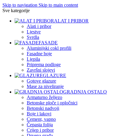
Skip to navigation
Skip to main content
Sve kategorije
ALAT I PRIBOR
Alati i pribor
Ljestve
Svrdla
FASADE
Aluminijski cokl profili
Fasadne boje
Ljepila
Priprema podloge
Završni slojevi
GLAZURE
Gotove glazure
Mase za niveliranje
GRADNJA OSTALO
Armaturno željezo
Betonske ploče i opločnici
Betonski nadvoji
Boje i lakovi
Cement, vapno
Čepasta folija
Crijep i pribor
Drvena građa