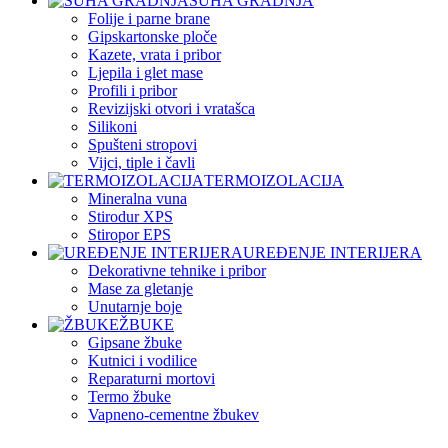
SUHA GRADNJA
Folije i parne brane
Gipskartonske ploče
Kazete, vrata i pribor
Ljepila i glet mase
Profili i pribor
Revizijski otvori i vratašca
Silikoni
Spušteni stropovi
Vijci, tiple i čavli
TERMOIZOLACIJA
Mineralna vuna
Stirodur XPS
Stiropor EPS
UREĐENJE INTERIJERA
Dekorativne tehnike i pribor
Mase za gletanje
Unutarnje boje
ŽBUKE
Gipsane žbuke
Kutnici i vodilice
Reparaturni mortovi
Termo žbuke
Vapneno-cementne žbukev