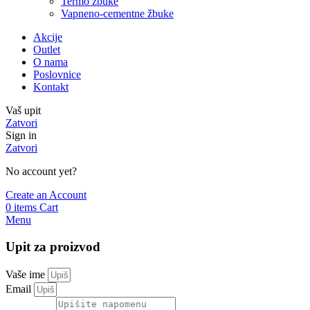
Termo žbuke
Vapneno-cementne žbuke
Akcije
Outlet
O nama
Poslovnice
Kontakt
Vaš upit
Zatvori
Sign in
Zatvori
No account yet?
Create an Account
0
items
Cart
Menu
Upit za proizvod
Vaše ime
Email