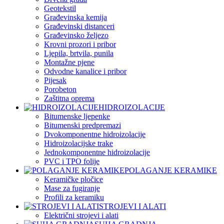
Geotekstil
Građevinska kemija
Građevinski distanceri
Građevinsko željezo
Krovni prozori i pribor
Ljepila, brtvila, punila
Montažne pjene
Odvodne kanalice i pribor
Pijesak
Porobeton
Zaštitna oprema
HIDROIZOLACIJE
Bitumenske ljepenke
Bitumenski predpremazi
Dvokomponentne hidroizolacije
Hidroizolacijske trake
Jednokomponentne hidroizolacije
PVC i TPO folije
POLAGANJE KERAMIKE
Keramičke pločice
Mase za fugiranje
Profili za keramiku
STROJEVI I ALATI
Električni strojevi i alati