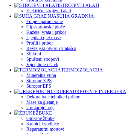
STROJEVI I ALATI
Električni strojevi i alati
SUHA GRADNJA
Folije i parne brane
Gipskartonske ploče
Kazete, vrata i pribor
Ljepila i glet mase
Profili i pribor
Revizijski otvori i vratašca
Silikoni
Spušteni stropovi
Vijci, tiple i čavli
TERMOIZOLACIJA
Mineralna vuna
Stirodur XPS
Stiropor EPS
UREĐENJE INTERIJERA
Dekorativne tehnike i pribor
Mase za gletanje
Unutarnje boje
ŽBUKE
Gipsane žbuke
Kutnici i vodilice
Reparaturni mortovi