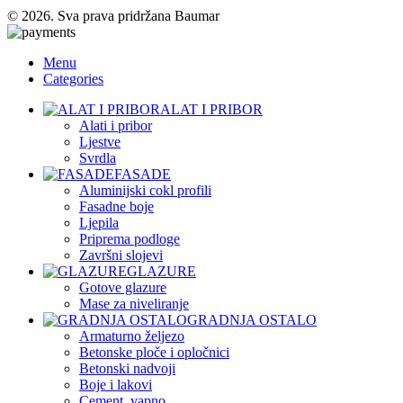
© 2026. Sva prava pridržana Baumar
Menu
Categories
ALAT I PRIBOR
Alati i pribor
Ljestve
Svrdla
FASADE
Aluminijski cokl profili
Fasadne boje
Ljepila
Priprema podloge
Završni slojevi
GLAZURE
Gotove glazure
Mase za niveliranje
GRADNJA OSTALO
Armaturno željezo
Betonske ploče i opločnici
Betonski nadvoji
Boje i lakovi
Cement, vapno