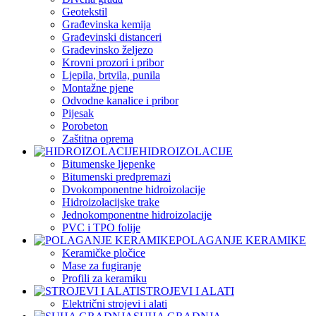
Geotekstil
Građevinska kemija
Građevinski distanceri
Građevinsko željezo
Krovni prozori i pribor
Ljepila, brtvila, punila
Montažne pjene
Odvodne kanalice i pribor
Pijesak
Porobeton
Zaštitna oprema
HIDROIZOLACIJE
Bitumenske ljepenke
Bitumenski predpremazi
Dvokomponentne hidroizolacije
Hidroizolacijske trake
Jednokomponentne hidroizolacije
PVC i TPO folije
POLAGANJE KERAMIKE
Keramičke pločice
Mase za fugiranje
Profili za keramiku
STROJEVI I ALATI
Električni strojevi i alati