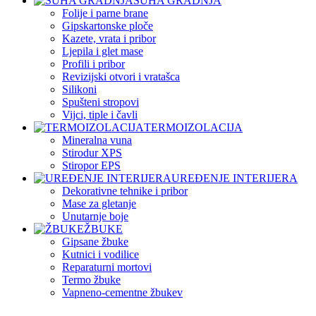
SUHA GRADNJA
Folije i parne brane
Gipskartonske ploče
Kazete, vrata i pribor
Ljepila i glet mase
Profili i pribor
Revizijski otvori i vratašca
Silikoni
Spušteni stropovi
Vijci, tiple i čavli
TERMOIZOLACIJA
Mineralna vuna
Stirodur XPS
Stiropor EPS
UREĐENJE INTERIJERA
Dekorativne tehnike i pribor
Mase za gletanje
Unutarnje boje
ŽBUKE
Gipsane žbuke
Kutnici i vodilice
Reparaturni mortovi
Termo žbuke
Vapneno-cementne žbukev