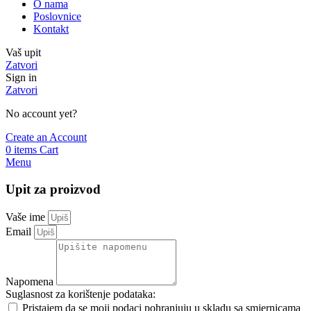
O nama
Poslovnice
Kontakt
Vaš upit
Zatvori
Sign in
Zatvori
No account yet?
Create an Account
0
items
Cart
Menu
Upit za proizvod
Vaše ime
Email
Napomena
Suglasnost za korištenje podataka:
Pristajem da se moji podaci pohranjuju u skladu sa smjernicama