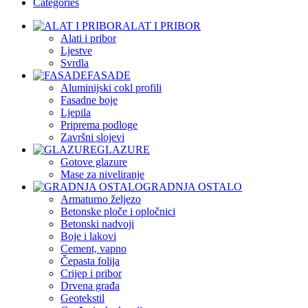
Categories
ALAT I PRIBOR
Alati i pribor
Ljestve
Svrdla
FASADE
Aluminijski cokl profili
Fasadne boje
Ljepila
Priprema podloge
Završni slojevi
GLAZURE
Gotove glazure
Mase za niveliranje
GRADNJA OSTALO
Armaturno željezo
Betonske ploče i opločnici
Betonski nadvoji
Boje i lakovi
Cement, vapno
Čepasta folija
Crijep i pribor
Drvena građa
Geotekstil