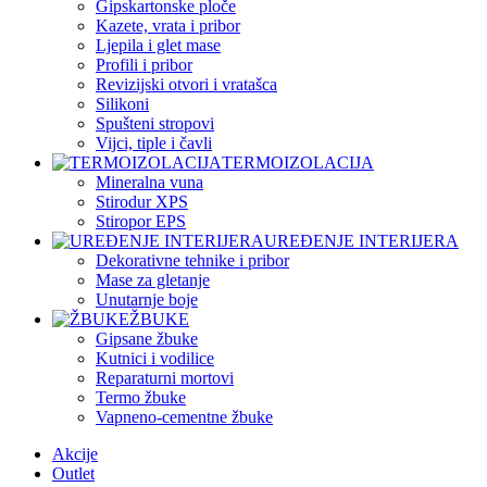
Gipskartonske ploče
Kazete, vrata i pribor
Ljepila i glet mase
Profili i pribor
Revizijski otvori i vratašca
Silikoni
Spušteni stropovi
Vijci, tiple i čavli
TERMOIZOLACIJA
Mineralna vuna
Stirodur XPS
Stiropor EPS
UREĐENJE INTERIJERA
Dekorativne tehnike i pribor
Mase za gletanje
Unutarnje boje
ŽBUKE
Gipsane žbuke
Kutnici i vodilice
Reparaturni mortovi
Termo žbuke
Vapneno-cementne žbuke
Akcije
Outlet