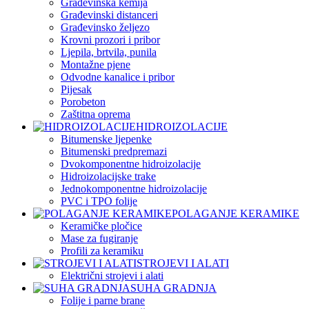
Građevinska kemija
Građevinski distanceri
Građevinsko željezo
Krovni prozori i pribor
Ljepila, brtvila, punila
Montažne pjene
Odvodne kanalice i pribor
Pijesak
Porobeton
Zaštitna oprema
HIDROIZOLACIJE
Bitumenske ljepenke
Bitumenski predpremazi
Dvokomponentne hidroizolacije
Hidroizolacijske trake
Jednokomponentne hidroizolacije
PVC i TPO folije
POLAGANJE KERAMIKE
Keramičke pločice
Mase za fugiranje
Profili za keramiku
STROJEVI I ALATI
Električni strojevi i alati
SUHA GRADNJA
Folije i parne brane