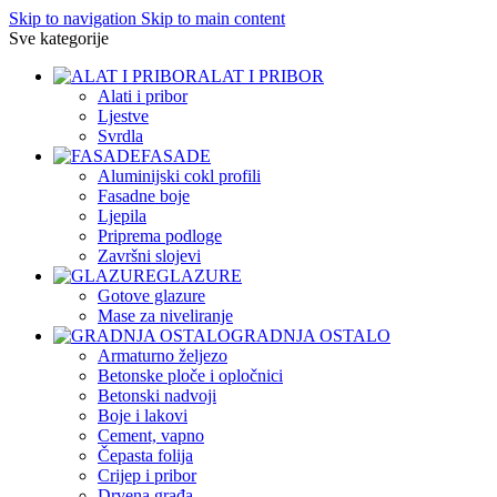
Skip to navigation
Skip to main content
Sve kategorije
ALAT I PRIBOR
Alati i pribor
Ljestve
Svrdla
FASADE
Aluminijski cokl profili
Fasadne boje
Ljepila
Priprema podloge
Završni slojevi
GLAZURE
Gotove glazure
Mase za niveliranje
GRADNJA OSTALO
Armaturno željezo
Betonske ploče i opločnici
Betonski nadvoji
Boje i lakovi
Cement, vapno
Čepasta folija
Crijep i pribor
Drvena građa