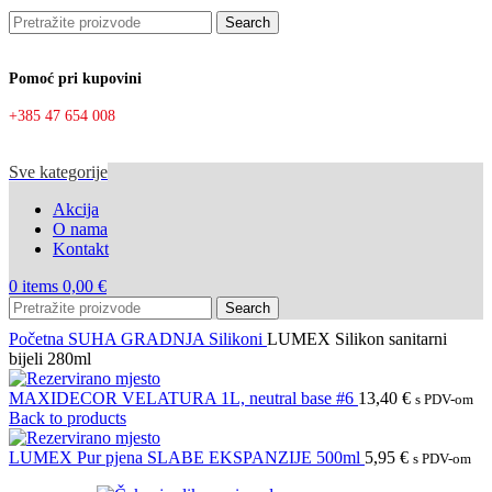
Search
Pomoć pri kupovini
+385 47 654 008
Sve kategorije
Akcija
O nama
Kontakt
0
items
0,00
€
Search
Početna
SUHA GRADNJA
Silikoni
LUMEX Silikon sanitarni
bijeli 280ml
MAXIDECOR VELATURA 1L, neutral base #6
13,40
€
s PDV-om
Back to products
LUMEX Pur pjena SLABE EKSPANZIJE 500ml
5,95
€
s PDV-om