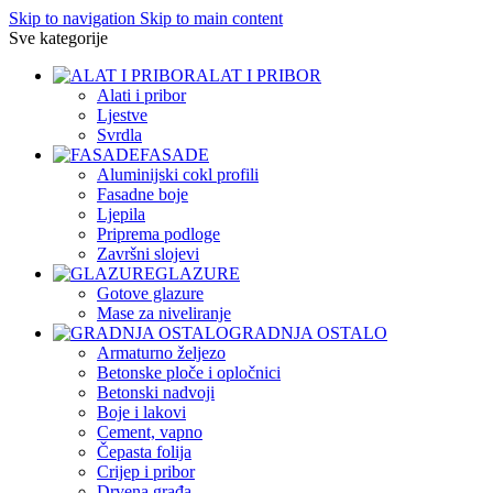
Skip to navigation
Skip to main content
Sve kategorije
ALAT I PRIBOR
Alati i pribor
Ljestve
Svrdla
FASADE
Aluminijski cokl profili
Fasadne boje
Ljepila
Priprema podloge
Završni slojevi
GLAZURE
Gotove glazure
Mase za niveliranje
GRADNJA OSTALO
Armaturno željezo
Betonske ploče i opločnici
Betonski nadvoji
Boje i lakovi
Cement, vapno
Čepasta folija
Crijep i pribor
Drvena građa