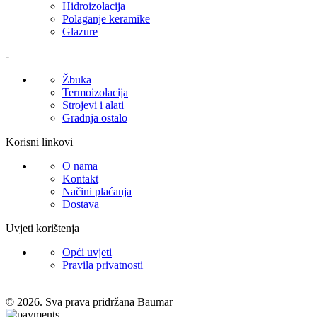
Hidroizolacija
Polaganje keramike
Glazure
-
Žbuka
Termoizolacija
Strojevi i alati
Gradnja ostalo
Korisni linkovi
O nama
Kontakt
Načini plaćanja
Dostava
Uvjeti korištenja
Opći uvjeti
Pravila privatnosti
© 2026. Sva prava pridržana Baumar