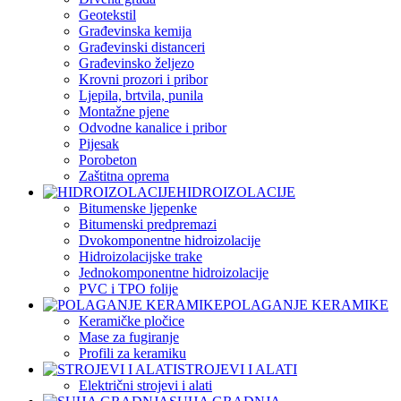
Geotekstil
Građevinska kemija
Građevinski distanceri
Građevinsko željezo
Krovni prozori i pribor
Ljepila, brtvila, punila
Montažne pjene
Odvodne kanalice i pribor
Pijesak
Porobeton
Zaštitna oprema
HIDROIZOLACIJE
Bitumenske ljepenke
Bitumenski predpremazi
Dvokomponentne hidroizolacije
Hidroizolacijske trake
Jednokomponentne hidroizolacije
PVC i TPO folije
POLAGANJE KERAMIKE
Keramičke pločice
Mase za fugiranje
Profili za keramiku
STROJEVI I ALATI
Električni strojevi i alati