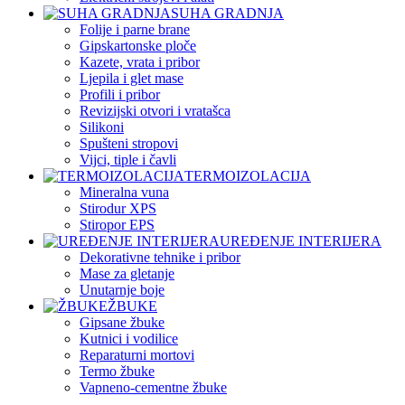
SUHA GRADNJA
Folije i parne brane
Gipskartonske ploče
Kazete, vrata i pribor
Ljepila i glet mase
Profili i pribor
Revizijski otvori i vratašca
Silikoni
Spušteni stropovi
Vijci, tiple i čavli
TERMOIZOLACIJA
Mineralna vuna
Stirodur XPS
Stiropor EPS
UREĐENJE INTERIJERA
Dekorativne tehnike i pribor
Mase za gletanje
Unutarnje boje
ŽBUKE
Gipsane žbuke
Kutnici i vodilice
Reparaturni mortovi
Termo žbuke
Vapneno-cementne žbuke