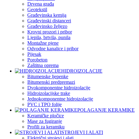
Drvena građa
Geotekstil
Građevinska kemija
Građevinski distanceri
Građevinsko željezo
Krovni prozori i pribor
Ljepila, brtvila, punila
Montažne pjene
Odvodne kanalice i pribor
Pijesak
Porobeton
Zaštitna oprema
HIDROIZOLACIJE
Bitumenske ljepenke
Bitumenski predpremazi
Dvokomponentne hidroizolacije
Hidroizolacijske trake
Jednokomponentne hidroizolacije
PVC i TPO folije
POLAGANJE KERAMIKE
Keramičke pločice
Mase za fugiranje
Profili za keramiku
STROJEVI I ALATI
Električni strojevi i alati