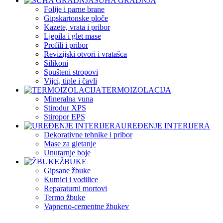
SUHA GRADNJA
Folije i parne brane
Gipskartonske ploče
Kazete, vrata i pribor
Ljepila i glet mase
Profili i pribor
Revizijski otvori i vratašca
Silikoni
Spušteni stropovi
Vijci, tiple i čavli
TERMOIZOLACIJA
Mineralna vuna
Stirodur XPS
Stiropor EPS
UREĐENJE INTERIJERA
Dekorativne tehnike i pribor
Mase za gletanje
Unutarnje boje
ŽBUKE
Gipsane žbuke
Kutnici i vodilice
Reparaturni mortovi
Termo žbuke
Vapneno-cementne žbukev