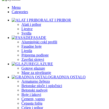
Menu
Categories
ALAT I PRIBOR
Alati i pribor
Ljestve
Svrdla
FASADE
Aluminijski cokl profili
Fasadne boje
Ljepila
Priprema podloge
Završni slojevi
GLAZURE
Gotove glazure
Mase za niveliranje
GRADNJA OSTALO
Armaturno željezo
Betonske ploče i opločnici
Betonski nadvoji
Boje i lakovi
Cement, vapno
Čepasta folija
Crijep i pribor