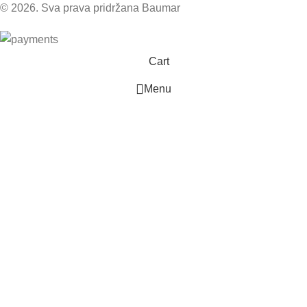
© 2026. Sva prava pridržana Baumar
Cart
Menu
Upit za proizvod
Vaše ime
Email
Napomena