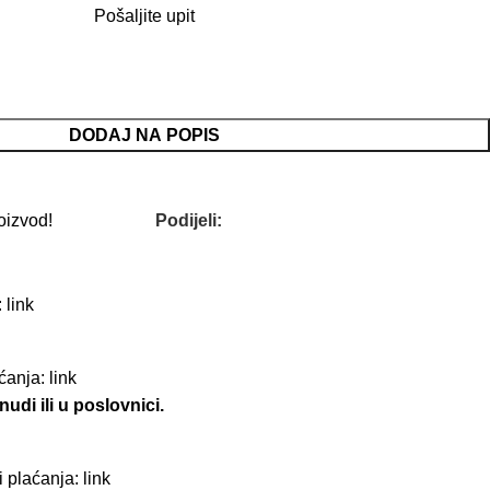
Pošaljite upit
DODAJ NA POPIS
oizvod!
Podijeli:
:
link
aćanja:
link
udi ili u poslovnici.
i plaćanja:
link