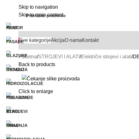
Skip to navigation
Skip to main content
Sve kategorije
Akcija
O nama
Kontakt
Početna
STROJEVI I ALATI
Električni strojevi i alati
DE
Back to products
Click to enlarge