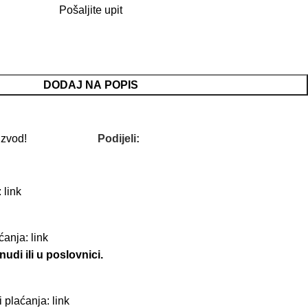
Pošaljite upit
DODAJ NA POPIS
izvod!
Podijeli:
:
link
aćanja:
link
udi ili u poslovnici.
i plaćanja:
link