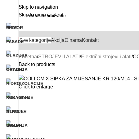
Skip to navigation
Skip to main content
Sve kategorije
Akcija
O nama
Kontakt
Početna
STROJEVI I ALATI
Električni strojevi i alati
CO
Back to products
Click to enlarge