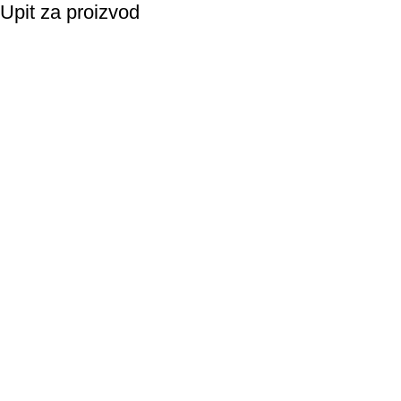
Upit za proizvod
Vaše ime
Email
Napomena
Suglasnost za korištenje podataka: