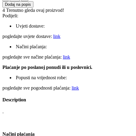
Pur
Dodaj na popis
pjena
4
Trenutno gleda ovaj proizvod!
STIROPOR
Podijeli:
750ml
količina
Uvjeti dostave:
pogledajte uvjete dostave:
link
Načini plaćanja:
pogledajte sve načine plaćanja:
link
Plaćanje po poslanoj ponudi ili u poslovnici.
Popusti na vrijednost robe:
pogledajte sve pogodnosti plaćanja:
link
Description
.
Načini plaćanja