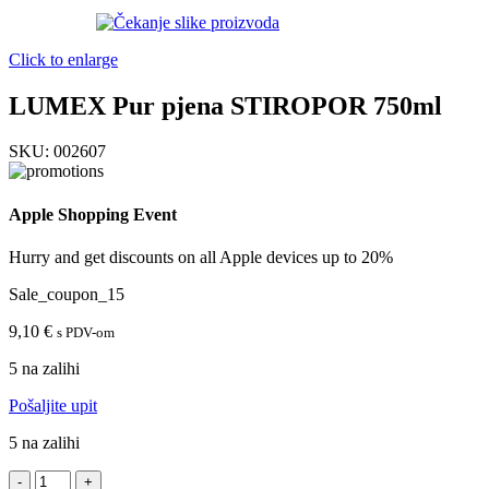
Click to enlarge
LUMEX Pur pjena STIROPOR 750ml
SKU:
002607
Apple Shopping Event
Hurry and get discounts on all Apple devices up to 20%
Sale_coupon_15
9,10
€
s PDV-om
5 na zalihi
Pošaljite upit
5 na zalihi
LUMEX