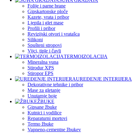
SUHA GRADNJA
Folije i parne brane
Gipskartonske ploče
Kazete, vrata i pribor
Ljepila i glet mase
Profili i pribor
Revizijski otvori i vratašca
Silikoni
Spušteni stropovi
Vijci, tiple i čavli
TERMOIZOLACIJA
Mineralna vuna
Stirodur XPS
Stiropor EPS
UREĐENJE INTERIJERA
Dekorativne tehnike i pribor
Mase za gletanje
Unutarnje boje
ŽBUKE
Gipsane žbuke
Kutnici i vodilice
Reparaturni mortovi
Termo žbuke
Vapneno-cementne žbukev