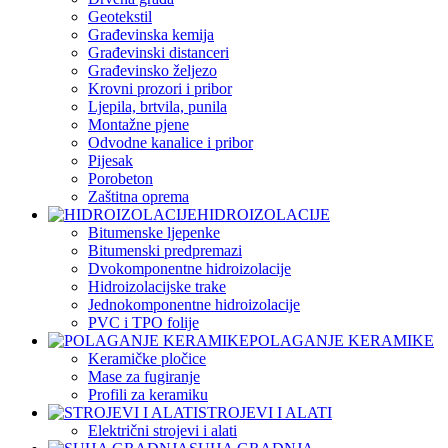
Geotekstil
Građevinska kemija
Građevinski distanceri
Građevinsko željezo
Krovni prozori i pribor
Ljepila, brtvila, punila
Montažne pjene
Odvodne kanalice i pribor
Pijesak
Porobeton
Zaštitna oprema
HIDROIZOLACIJE
Bitumenske ljepenke
Bitumenski predpremazi
Dvokomponentne hidroizolacije
Hidroizolacijske trake
Jednokomponentne hidroizolacije
PVC i TPO folije
POLAGANJE KERAMIKE
Keramičke pločice
Mase za fugiranje
Profili za keramiku
STROJEVI I ALATI
Električni strojevi i alati