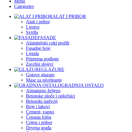
Menu
Categories
ALAT I PRIBOR
Alati i pribor
Ljestve
Svrdla
FASADE
Aluminijski cokl profili
Fasadne boje
Ljepila
Priprema podloge
Završni slojevi
GLAZURE
Gotove glazure
Mase za niveliranje
GRADNJA OSTALO
Armaturno željezo
Betonske ploče i opločnici
Betonski nadvoji
Boje i lakovi
Cement, vapno
Čepasta folija
Crijep i pribor
Drvena građa