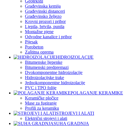
Geotekstil
Građevinska kemija
Građevinski distanceri
Građevinsko željezo
Krovni prozori i pribor
Ljepila, brtvila, punila
Montažne pjene
Odvodne kanalice i pribor
Pijesak
Porobeton
Zaštitna oprema
HIDROIZOLACIJE
Bitumenske ljepenke
Bitumenski predpremazi
Dvokomponentne hidroizolacije
Hidroizolacijske trake
Jednokomponentne hidroizolacije
PVC i TPO folije
POLAGANJE KERAMIKE
Keramičke pločice
Mase za fugiranje
Profili za keramiku
STROJEVI I ALATI
Električni strojevi i alati
SUHA GRADNJA