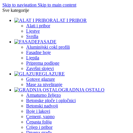
Skip to navigation
Skip to main content
Sve kategorije
ALAT I PRIBOR
Alati i pribor
Ljestve
Svrdla
FASADE
Aluminijski cokl profili
Fasadne boje
Ljepila
Priprema podloge
Završni slojevi
GLAZURE
Gotove glazure
Mase za niveliranje
GRADNJA OSTALO
Armaturno željezo
Betonske ploče i opločnici
Betonski nadvoji
Boje i lakovi
Cement, vapno
Čepasta folija
Crijep i pribor
Drvena građa