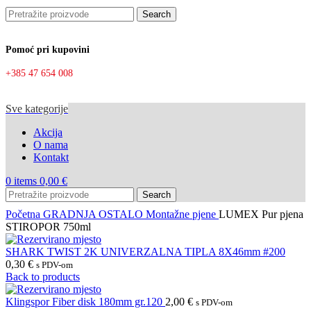
Search
Pomoć pri kupovini
+385 47 654 008
Sve kategorije
Akcija
O nama
Kontakt
0
items
0,00
€
Search
Početna
GRADNJA OSTALO
Montažne pjene
LUMEX Pur pjena
STIROPOR 750ml
SHARK TWIST 2K UNIVERZALNA TIPLA 8X46mm #200
0,30
€
s PDV-om
Back to products
Klingspor Fiber disk 180mm gr.120
2,00
€
s PDV-om