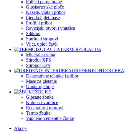
Folije i parne brane
Gipskartonske ploče
Kazete, vrata i pribor
Ljepila i glet mase
Profili i pribor
Revizijski otvori i vratašca
Silikoni
Spušteni stropovi
Vijci, tiple i čavli
TERMOIZOLACIJA
Mineralna vuna
Stirodur XPS
Stiropor EPS
UREĐENJE INTERIJERA
Dekorativne tehnike i pribor
Mase za gletanje
Unutarnje boje
ŽBUKE
Gipsane žbuke
Kutnici i vodilice
Reparaturni mortovi
Termo žbuke
Vapneno-cementne žbuke
Akcije