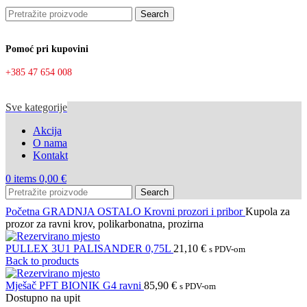
Search
Pomoć pri kupovini
+385 47 654 008
Sve kategorije
Akcija
O nama
Kontakt
0
items
0,00
€
Search
Početna
GRADNJA OSTALO
Krovni prozori i pribor
Kupola za
prozor za ravni krov, polikarbonatna, prozirna
PULLEX 3U1 PALISANDER 0,75L
21,10
€
s PDV-om
Back to products
Mješač PFT BIONIK G4 ravni
85,90
€
s PDV-om
Dostupno na upit