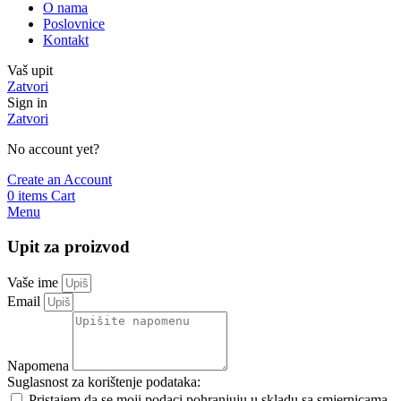
O nama
Poslovnice
Kontakt
Vaš upit
Zatvori
Sign in
Zatvori
No account yet?
Create an Account
0
items
Cart
Menu
Upit za proizvod
Vaše ime
Email
Napomena
Suglasnost za korištenje podataka:
Pristajem da se moji podaci pohranjuju u skladu sa smjernicama