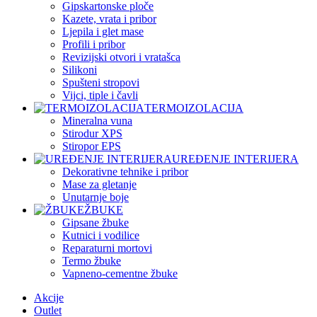
Gipskartonske ploče
Kazete, vrata i pribor
Ljepila i glet mase
Profili i pribor
Revizijski otvori i vratašca
Silikoni
Spušteni stropovi
Vijci, tiple i čavli
TERMOIZOLACIJA
Mineralna vuna
Stirodur XPS
Stiropor EPS
UREĐENJE INTERIJERA
Dekorativne tehnike i pribor
Mase za gletanje
Unutarnje boje
ŽBUKE
Gipsane žbuke
Kutnici i vodilice
Reparaturni mortovi
Termo žbuke
Vapneno-cementne žbuke
Akcije
Outlet