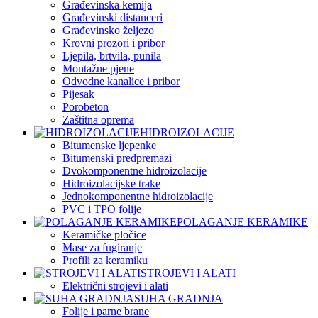
Građevinska kemija
Građevinski distanceri
Građevinsko željezo
Krovni prozori i pribor
Ljepila, brtvila, punila
Montažne pjene
Odvodne kanalice i pribor
Pijesak
Porobeton
Zaštitna oprema
HIDROIZOLACIJE
Bitumenske ljepenke
Bitumenski predpremazi
Dvokomponentne hidroizolacije
Hidroizolacijske trake
Jednokomponentne hidroizolacije
PVC i TPO folije
POLAGANJE KERAMIKE
Keramičke pločice
Mase za fugiranje
Profili za keramiku
STROJEVI I ALATI
Električni strojevi i alati
SUHA GRADNJA
Folije i parne brane