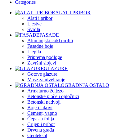
Categories
ALAT I PRIBOR
Alati i pribor
Ljestve
Svrdla
FASADE
Aluminijski cokl profili
Fasadne boje
Ljepila
Priprema podloge
Završni slojevi
GLAZURE
Gotove glazure
Mase za niveliranje
GRADNJA OSTALO
Armaturno željezo
Betonske ploče i opločnici
Betonski nadvoji
Boje i lakovi
Cement, vapno
Čepasta folija
Crijep i pribor
Drvena građa
Geotekstil