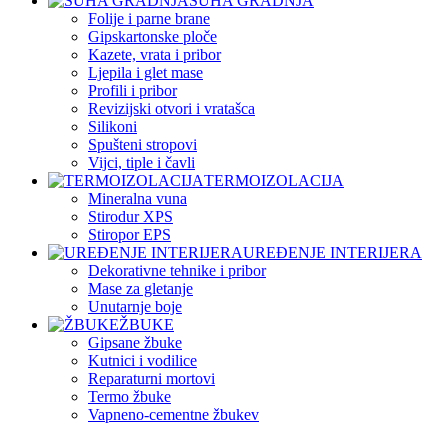
SUHA GRADNJA
Folije i parne brane
Gipskartonske ploče
Kazete, vrata i pribor
Ljepila i glet mase
Profili i pribor
Revizijski otvori i vratašca
Silikoni
Spušteni stropovi
Vijci, tiple i čavli
TERMOIZOLACIJA
Mineralna vuna
Stirodur XPS
Stiropor EPS
UREĐENJE INTERIJERA
Dekorativne tehnike i pribor
Mase za gletanje
Unutarnje boje
ŽBUKE
Gipsane žbuke
Kutnici i vodilice
Reparaturni mortovi
Termo žbuke
Vapneno-cementne žbukev