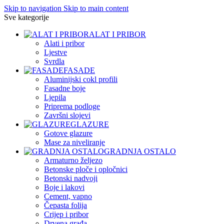
Skip to navigation
Skip to main content
Sve kategorije
ALAT I PRIBOR
Alati i pribor
Ljestve
Svrdla
FASADE
Aluminijski cokl profili
Fasadne boje
Ljepila
Priprema podloge
Završni slojevi
GLAZURE
Gotove glazure
Mase za niveliranje
GRADNJA OSTALO
Armaturno željezo
Betonske ploče i opločnici
Betonski nadvoji
Boje i lakovi
Cement, vapno
Čepasta folija
Crijep i pribor
Drvena građa