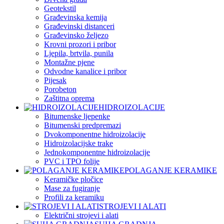
Geotekstil
Građevinska kemija
Građevinski distanceri
Građevinsko željezo
Krovni prozori i pribor
Ljepila, brtvila, punila
Montažne pjene
Odvodne kanalice i pribor
Pijesak
Porobeton
Zaštitna oprema
HIDROIZOLACIJE
Bitumenske ljepenke
Bitumenski predpremazi
Dvokomponentne hidroizolacije
Hidroizolacijske trake
Jednokomponentne hidroizolacije
PVC i TPO folije
POLAGANJE KERAMIKE
Keramičke pločice
Mase za fugiranje
Profili za keramiku
STROJEVI I ALATI
Električni strojevi i alati