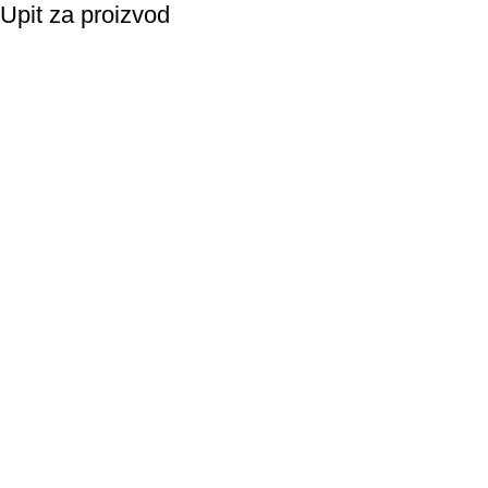
Upit za proizvod
Vaše ime
Email
Napomena
Suglasnost za korištenje podataka: