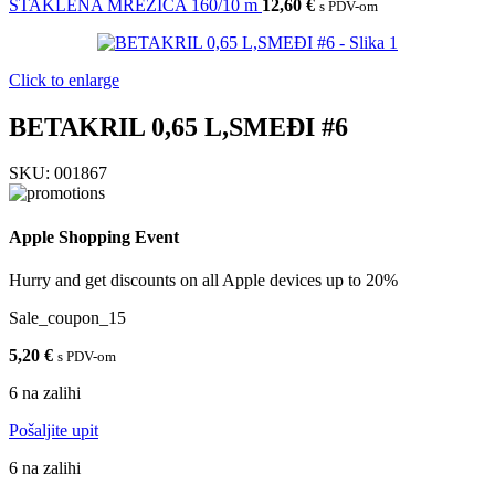
STAKLENA MREŽICA 160/10 m
12,60
€
s PDV-om
Click to enlarge
BETAKRIL 0,65 L,SMEĐI #6
SKU:
001867
Apple Shopping Event
Hurry and get discounts on all Apple devices up to 20%
Sale_coupon_15
5,20
€
s PDV-om
6 na zalihi
Pošaljite upit
6 na zalihi