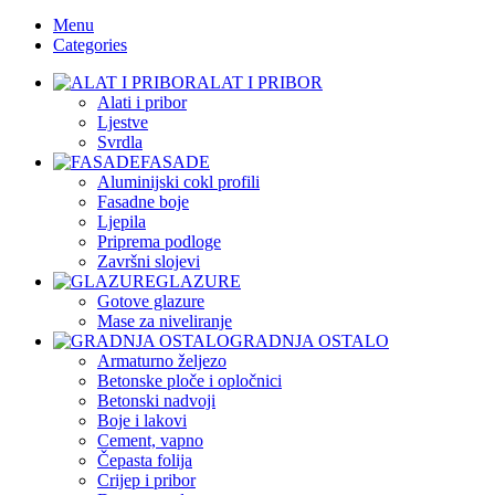
Menu
Categories
ALAT I PRIBOR
Alati i pribor
Ljestve
Svrdla
FASADE
Aluminijski cokl profili
Fasadne boje
Ljepila
Priprema podloge
Završni slojevi
GLAZURE
Gotove glazure
Mase za niveliranje
GRADNJA OSTALO
Armaturno željezo
Betonske ploče i opločnici
Betonski nadvoji
Boje i lakovi
Cement, vapno
Čepasta folija
Crijep i pribor