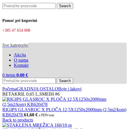
Search
Pomoć pri kupovini
+385 47 654 008
Sve kategorije
Akcija
O nama
Kontakt
0
items
0,00
€
Search
Početna
GRADNJA OSTALO
Boje i lakovi
BETAKRIL 0,65 L,SMEĐI #6
RIGIPS GLASROC X PLOČA 12,5X1250x2000mm (2,5m2/kom)
KB620478
61,60
€
s PDV-om
Back to products