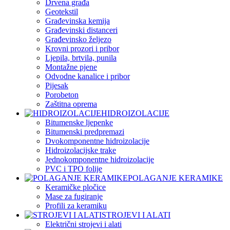
Drvena građa
Geotekstil
Građevinska kemija
Građevinski distanceri
Građevinsko željezo
Krovni prozori i pribor
Ljepila, brtvila, punila
Montažne pjene
Odvodne kanalice i pribor
Pijesak
Porobeton
Zaštitna oprema
HIDROIZOLACIJE
Bitumenske ljepenke
Bitumenski predpremazi
Dvokomponentne hidroizolacije
Hidroizolacijske trake
Jednokomponentne hidroizolacije
PVC i TPO folije
POLAGANJE KERAMIKE
Keramičke pločice
Mase za fugiranje
Profili za keramiku
STROJEVI I ALATI
Električni strojevi i alati