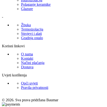
Hidroizolacija
Polaganje keramike
Glazure
-
Žbuka
Termoizolacija
Strojevi i alati
Gradnja ostalo
Korisni linkovi
O nama
Kontakt
Načini plaćanja
Dostava
Uvjeti korištenja
Opći uvjeti
Pravila privatnosti
© 2026. Sva prava pridržana Baumar