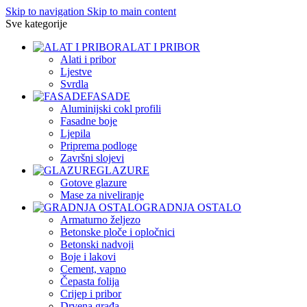
Skip to navigation
Skip to main content
Sve kategorije
ALAT I PRIBOR
Alati i pribor
Ljestve
Svrdla
FASADE
Aluminijski cokl profili
Fasadne boje
Ljepila
Priprema podloge
Završni slojevi
GLAZURE
Gotove glazure
Mase za niveliranje
GRADNJA OSTALO
Armaturno željezo
Betonske ploče i opločnici
Betonski nadvoji
Boje i lakovi
Cement, vapno
Čepasta folija
Crijep i pribor
Drvena građa