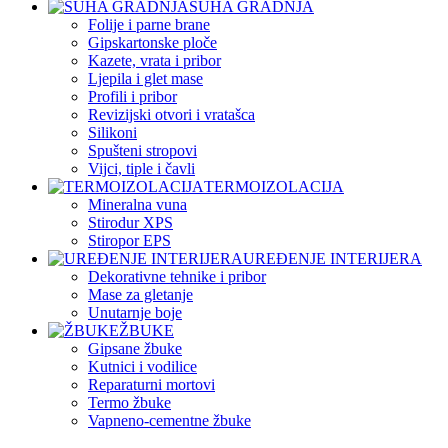
SUHA GRADNJA
Folije i parne brane
Gipskartonske ploče
Kazete, vrata i pribor
Ljepila i glet mase
Profili i pribor
Revizijski otvori i vratašca
Silikoni
Spušteni stropovi
Vijci, tiple i čavli
TERMOIZOLACIJA
Mineralna vuna
Stirodur XPS
Stiropor EPS
UREĐENJE INTERIJERA
Dekorativne tehnike i pribor
Mase za gletanje
Unutarnje boje
ŽBUKE
Gipsane žbuke
Kutnici i vodilice
Reparaturni mortovi
Termo žbuke
Vapneno-cementne žbuke