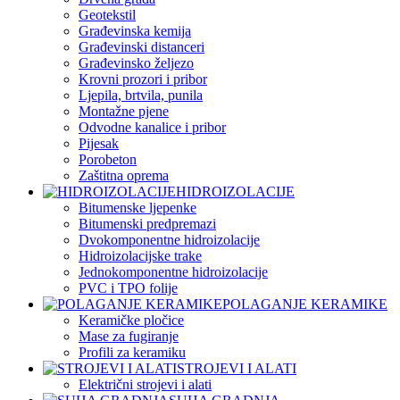
Geotekstil
Građevinska kemija
Građevinski distanceri
Građevinsko željezo
Krovni prozori i pribor
Ljepila, brtvila, punila
Montažne pjene
Odvodne kanalice i pribor
Pijesak
Porobeton
Zaštitna oprema
HIDROIZOLACIJE
Bitumenske ljepenke
Bitumenski predpremazi
Dvokomponentne hidroizolacije
Hidroizolacijske trake
Jednokomponentne hidroizolacije
PVC i TPO folije
POLAGANJE KERAMIKE
Keramičke pločice
Mase za fugiranje
Profili za keramiku
STROJEVI I ALATI
Električni strojevi i alati