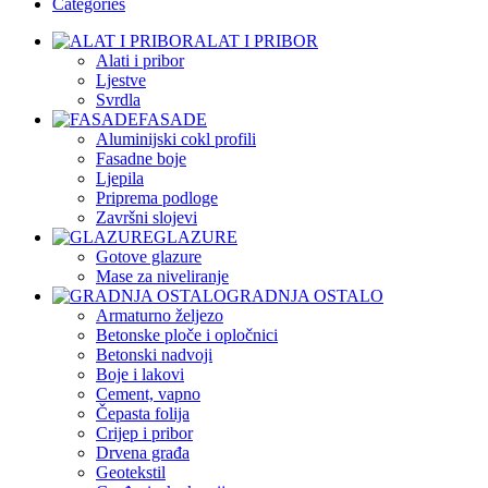
Categories
ALAT I PRIBOR
Alati i pribor
Ljestve
Svrdla
FASADE
Aluminijski cokl profili
Fasadne boje
Ljepila
Priprema podloge
Završni slojevi
GLAZURE
Gotove glazure
Mase za niveliranje
GRADNJA OSTALO
Armaturno željezo
Betonske ploče i opločnici
Betonski nadvoji
Boje i lakovi
Cement, vapno
Čepasta folija
Crijep i pribor
Drvena građa
Geotekstil