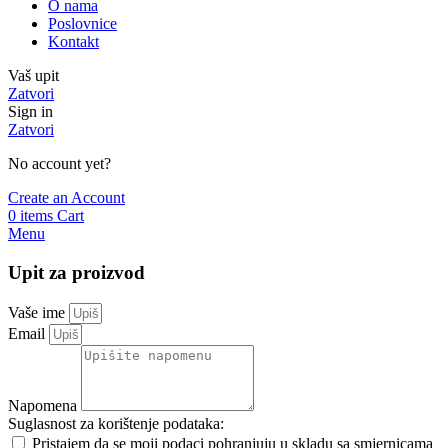
O nama
Poslovnice
Kontakt
Vaš upit
Zatvori
Sign in
Zatvori
No account yet?
Create an Account
0
items
Cart
Menu
Upit za proizvod
Vaše ime
Email
Napomena
Suglasnost za korištenje podataka:
Pristajem da se moji podaci pohranjuju u skladu sa smjernicama