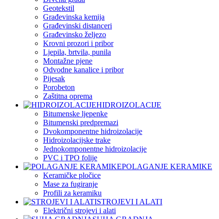
Geotekstil
Građevinska kemija
Građevinski distanceri
Građevinsko željezo
Krovni prozori i pribor
Ljepila, brtvila, punila
Montažne pjene
Odvodne kanalice i pribor
Pijesak
Porobeton
Zaštitna oprema
HIDROIZOLACIJE
Bitumenske ljepenke
Bitumenski predpremazi
Dvokomponentne hidroizolacije
Hidroizolacijske trake
Jednokomponentne hidroizolacije
PVC i TPO folije
POLAGANJE KERAMIKE
Keramičke pločice
Mase za fugiranje
Profili za keramiku
STROJEVI I ALATI
Električni strojevi i alati