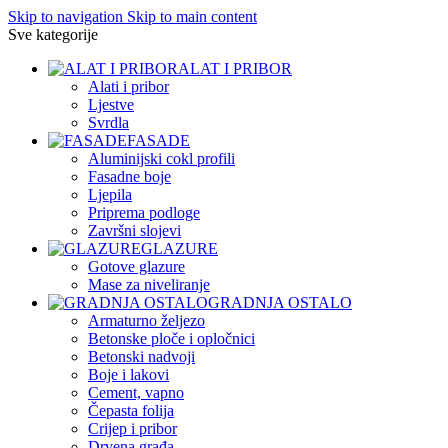
Skip to navigation
Skip to main content
Sve kategorije
ALAT I PRIBOR
Alati i pribor
Ljestve
Svrdla
FASADE
Aluminijski cokl profili
Fasadne boje
Ljepila
Priprema podloge
Završni slojevi
GLAZURE
Gotove glazure
Mase za niveliranje
GRADNJA OSTALO
Armaturno željezo
Betonske ploče i opločnici
Betonski nadvoji
Boje i lakovi
Cement, vapno
Čepasta folija
Crijep i pribor
Drvena građa