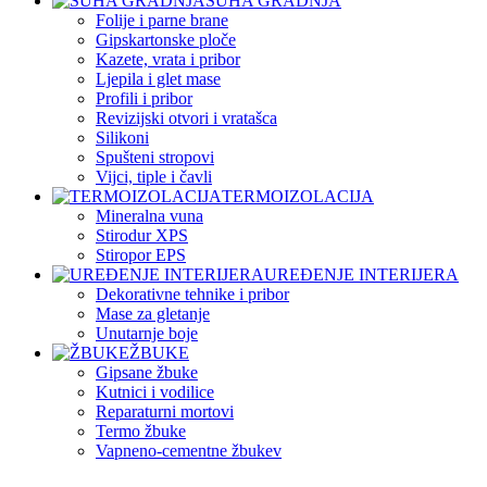
SUHA GRADNJA
Folije i parne brane
Gipskartonske ploče
Kazete, vrata i pribor
Ljepila i glet mase
Profili i pribor
Revizijski otvori i vratašca
Silikoni
Spušteni stropovi
Vijci, tiple i čavli
TERMOIZOLACIJA
Mineralna vuna
Stirodur XPS
Stiropor EPS
UREĐENJE INTERIJERA
Dekorativne tehnike i pribor
Mase za gletanje
Unutarnje boje
ŽBUKE
Gipsane žbuke
Kutnici i vodilice
Reparaturni mortovi
Termo žbuke
Vapneno-cementne žbukev