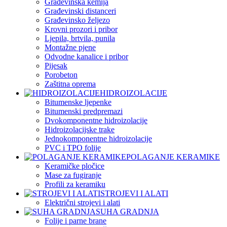
Građevinska kemija
Građevinski distanceri
Građevinsko željezo
Krovni prozori i pribor
Ljepila, brtvila, punila
Montažne pjene
Odvodne kanalice i pribor
Pijesak
Porobeton
Zaštitna oprema
HIDROIZOLACIJE
Bitumenske ljepenke
Bitumenski predpremazi
Dvokomponentne hidroizolacije
Hidroizolacijske trake
Jednokomponentne hidroizolacije
PVC i TPO folije
POLAGANJE KERAMIKE
Keramičke pločice
Mase za fugiranje
Profili za keramiku
STROJEVI I ALATI
Električni strojevi i alati
SUHA GRADNJA
Folije i parne brane