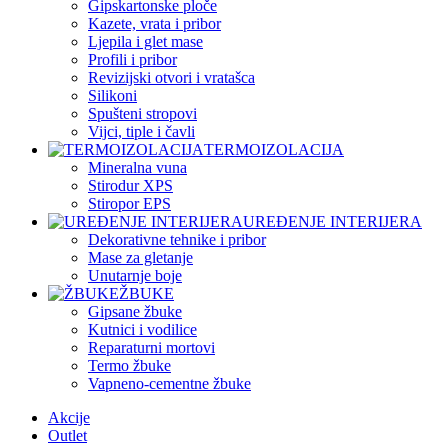
Gipskartonske ploče
Kazete, vrata i pribor
Ljepila i glet mase
Profili i pribor
Revizijski otvori i vratašca
Silikoni
Spušteni stropovi
Vijci, tiple i čavli
TERMOIZOLACIJA
Mineralna vuna
Stirodur XPS
Stiropor EPS
UREĐENJE INTERIJERA
Dekorativne tehnike i pribor
Mase za gletanje
Unutarnje boje
ŽBUKE
Gipsane žbuke
Kutnici i vodilice
Reparaturni mortovi
Termo žbuke
Vapneno-cementne žbuke
Akcije
Outlet