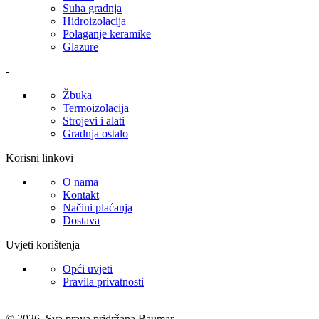
Suha gradnja
Hidroizolacija
Polaganje keramike
Glazure
-
Žbuka
Termoizolacija
Strojevi i alati
Gradnja ostalo
Korisni linkovi
O nama
Kontakt
Načini plaćanja
Dostava
Uvjeti korištenja
Opći uvjeti
Pravila privatnosti
© 2026. Sva prava pridržana Baumar