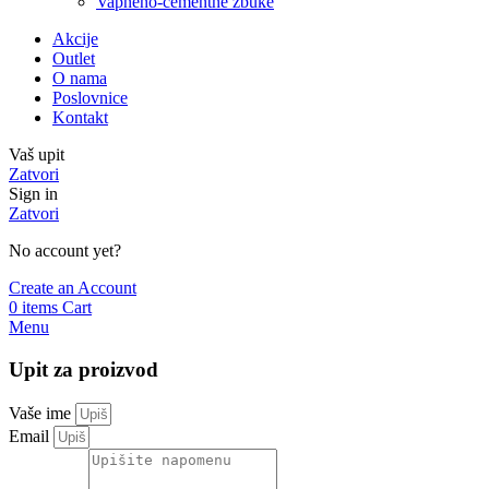
Vapneno-cementne žbuke
Akcije
Outlet
O nama
Poslovnice
Kontakt
Vaš upit
Zatvori
Sign in
Zatvori
No account yet?
Create an Account
0
items
Cart
Menu
Upit za proizvod
Vaše ime
Email