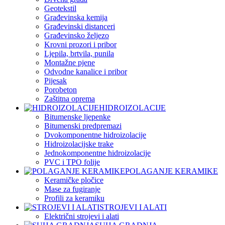
Geotekstil
Građevinska kemija
Građevinski distanceri
Građevinsko željezo
Krovni prozori i pribor
Ljepila, brtvila, punila
Montažne pjene
Odvodne kanalice i pribor
Pijesak
Porobeton
Zaštitna oprema
HIDROIZOLACIJE
Bitumenske ljepenke
Bitumenski predpremazi
Dvokomponentne hidroizolacije
Hidroizolacijske trake
Jednokomponentne hidroizolacije
PVC i TPO folije
POLAGANJE KERAMIKE
Keramičke pločice
Mase za fugiranje
Profili za keramiku
STROJEVI I ALATI
Električni strojevi i alati