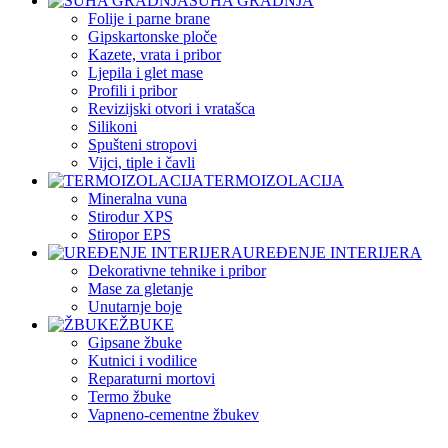
SUHA GRADNJA
Folije i parne brane
Gipskartonske ploče
Kazete, vrata i pribor
Ljepila i glet mase
Profili i pribor
Revizijski otvori i vratašca
Silikoni
Spušteni stropovi
Vijci, tiple i čavli
TERMOIZOLACIJA
Mineralna vuna
Stirodur XPS
Stiropor EPS
UREĐENJE INTERIJERA
Dekorativne tehnike i pribor
Mase za gletanje
Unutarnje boje
ŽBUKE
Gipsane žbuke
Kutnici i vodilice
Reparaturni mortovi
Termo žbuke
Vapneno-cementne žbukev