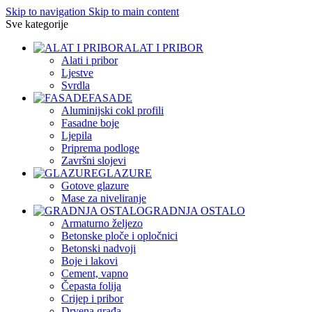
Skip to navigation
Skip to main content
Sve kategorije
ALAT I PRIBOR
Alati i pribor
Ljestve
Svrdla
FASADE
Aluminijski cokl profili
Fasadne boje
Ljepila
Priprema podloge
Završni slojevi
GLAZURE
Gotove glazure
Mase za niveliranje
GRADNJA OSTALO
Armaturno željezo
Betonske ploče i opločnici
Betonski nadvoji
Boje i lakovi
Cement, vapno
Čepasta folija
Crijep i pribor
Drvena građa