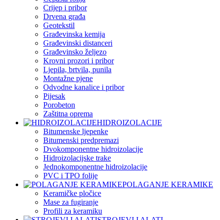
Crijep i pribor
Drvena građa
Geotekstil
Građevinska kemija
Građevinski distanceri
Građevinsko željezo
Krovni prozori i pribor
Ljepila, brtvila, punila
Montažne pjene
Odvodne kanalice i pribor
Pijesak
Porobeton
Zaštitna oprema
HIDROIZOLACIJE
Bitumenske ljepenke
Bitumenski predpremazi
Dvokomponentne hidroizolacije
Hidroizolacijske trake
Jednokomponentne hidroizolacije
PVC i TPO folije
POLAGANJE KERAMIKE
Keramičke pločice
Mase za fugiranje
Profili za keramiku
STROJEVI I ALATI