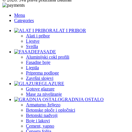
Menu
Categories
ALAT I PRIBOR
Alati i pribor
Ljestve
Svrdla
FASADE
Aluminijski cokl profili
Fasadne boje
Ljepila
Priprema podloge
Završni slojevi
GLAZURE
Gotove glazure
Mase za niveliranje
GRADNJA OSTALO
Armaturno željezo
Betonske ploče i opločnici
Betonski nadvoji
Boje i lakovi
Cement, vapno
Čepasta folija