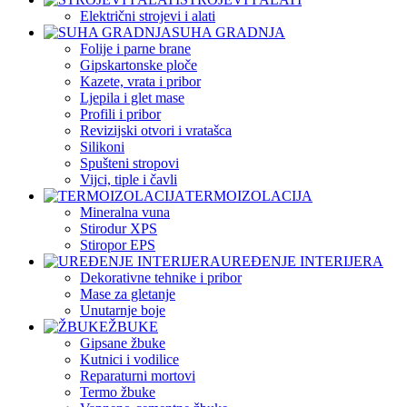
Električni strojevi i alati
SUHA GRADNJA
Folije i parne brane
Gipskartonske ploče
Kazete, vrata i pribor
Ljepila i glet mase
Profili i pribor
Revizijski otvori i vratašca
Silikoni
Spušteni stropovi
Vijci, tiple i čavli
TERMOIZOLACIJA
Mineralna vuna
Stirodur XPS
Stiropor EPS
UREĐENJE INTERIJERA
Dekorativne tehnike i pribor
Mase za gletanje
Unutarnje boje
ŽBUKE
Gipsane žbuke
Kutnici i vodilice
Reparaturni mortovi
Termo žbuke