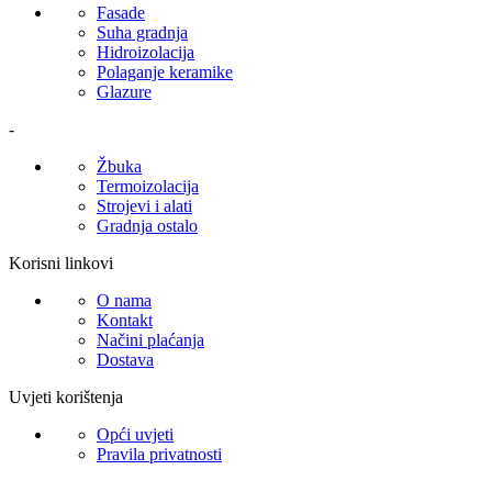
Fasade
Suha gradnja
Hidroizolacija
Polaganje keramike
Glazure
-
Žbuka
Termoizolacija
Strojevi i alati
Gradnja ostalo
Korisni linkovi
O nama
Kontakt
Načini plaćanja
Dostava
Uvjeti korištenja
Opći uvjeti
Pravila privatnosti