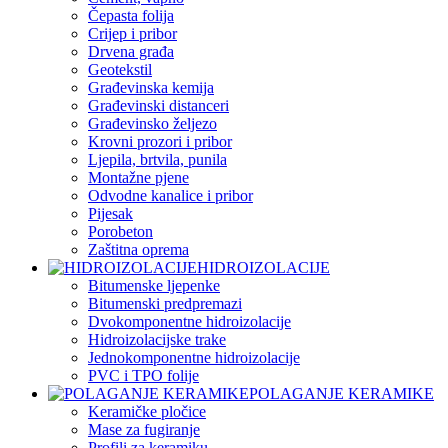
Čepasta folija
Crijep i pribor
Drvena građa
Geotekstil
Građevinska kemija
Građevinski distanceri
Građevinsko željezo
Krovni prozori i pribor
Ljepila, brtvila, punila
Montažne pjene
Odvodne kanalice i pribor
Pijesak
Porobeton
Zaštitna oprema
HIDROIZOLACIJE
Bitumenske ljepenke
Bitumenski predpremazi
Dvokomponentne hidroizolacije
Hidroizolacijske trake
Jednokomponentne hidroizolacije
PVC i TPO folije
POLAGANJE KERAMIKE
Keramičke pločice
Mase za fugiranje
Profili za keramiku