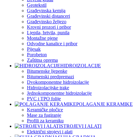
Geotekstil
Građevinska kemija
Građevinski distanceri
Građevinsko željezo
Krovni prozori i pribor
Ljepila, brtvila, punila
Montažne pjene
Odvodne kanalice i pribor
Pijesak
Porobeton
Zaštitna oprema
HIDROIZOLACIJE
Bitumenske ljepenke
Bitumenski predpremazi
Dvokomponentne hidroizolacije
Hidroizolacijske trake
Jednokomponentne hidroizolacije
PVC i TPO folije
POLAGANJE KERAMIKE
Keramičke pločice
Mase za fugiranje
Profili za keramiku
STROJEVI I ALATI
Električni strojevi i alati