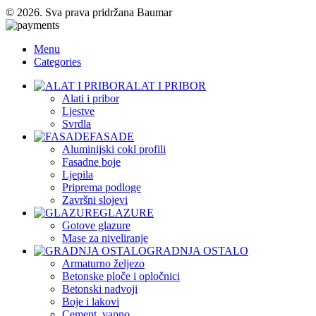
© 2026. Sva prava pridržana Baumar
Menu
Categories
ALAT I PRIBOR
Alati i pribor
Ljestve
Svrdla
FASADE
Aluminijski cokl profili
Fasadne boje
Ljepila
Priprema podloge
Završni slojevi
GLAZURE
Gotove glazure
Mase za niveliranje
GRADNJA OSTALO
Armaturno željezo
Betonske ploče i opločnici
Betonski nadvoji
Boje i lakovi
Cement, vapno