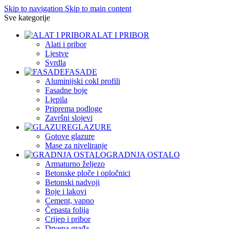
Skip to navigation
Skip to main content
Sve kategorije
ALAT I PRIBOR
Alati i pribor
Ljestve
Svrdla
FASADE
Aluminijski cokl profili
Fasadne boje
Ljepila
Priprema podloge
Završni slojevi
GLAZURE
Gotove glazure
Mase za niveliranje
GRADNJA OSTALO
Armaturno željezo
Betonske ploče i opločnici
Betonski nadvoji
Boje i lakovi
Cement, vapno
Čepasta folija
Crijep i pribor
Drvena građa