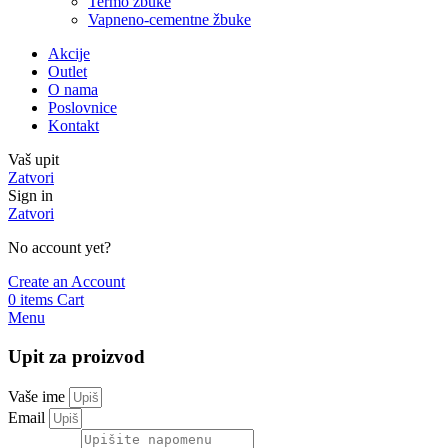
Termo žbuke
Vapneno-cementne žbuke
Akcije
Outlet
O nama
Poslovnice
Kontakt
Vaš upit
Zatvori
Sign in
Zatvori
No account yet?
Create an Account
0
items
Cart
Menu
Upit za proizvod
Vaše ime
Email