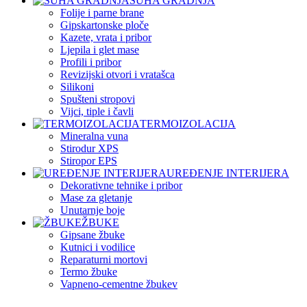
SUHA GRADNJA
Folije i parne brane
Gipskartonske ploče
Kazete, vrata i pribor
Ljepila i glet mase
Profili i pribor
Revizijski otvori i vratašca
Silikoni
Spušteni stropovi
Vijci, tiple i čavli
TERMOIZOLACIJA
Mineralna vuna
Stirodur XPS
Stiropor EPS
UREĐENJE INTERIJERA
Dekorativne tehnike i pribor
Mase za gletanje
Unutarnje boje
ŽBUKE
Gipsane žbuke
Kutnici i vodilice
Reparaturni mortovi
Termo žbuke
Vapneno-cementne žbukev