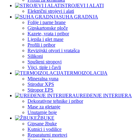
STROJEVI I ALATI
Električni strojevi i alati
SUHA GRADNJA
Folije i parne brane
Gipskartonske ploče
Kazete, vrata i pribor
Ljepila i glet mase
Profili i pribor
Revizijski otvori i vratašca
Silikoni
Spušteni stropovi
Vijci, tiple i čavli
TERMOIZOLACIJA
Mineralna vuna
Stirodur XPS
Stiropor EPS
UREĐENJE INTERIJERA
Dekorativne tehnike i pribor
Mase za gletanje
Unutarnje boje
ŽBUKE
Gipsane žbuke
Kutnici i vodilice
Reparaturni mortovi