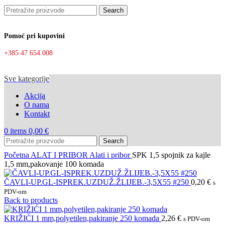
Search
Pomoć pri kupovini
+385 47 654 008
Sve kategorije
Akcija
O nama
Kontakt
0
items
0,00
€
Search
Početna
ALAT I PRIBOR
Alati i pribor
SPK 1,5 spojnik za kajle
1,5 mm,pakovanje 100 komada
ČAVLI-UP.GL-ISPREK.UZDUŽ.ŽLIJEB.-3,5X55 #250
0,20
€
s
PDV-om
Back to products
KRIŽIĆI 1 mm,polyetilen,pakiranje 250 komada
2,26
€
s PDV-om