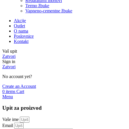
Reparaturni mortovi
Termo žbuke
Vapneno-cementne žbuke
Akcije
Outlet
O nama
Poslovnice
Kontakt
Vaš upit
Zatvori
Sign in
Zatvori
No account yet?
Create an Account
0
items
Cart
Menu
Upit za proizvod
Vaše ime
Email