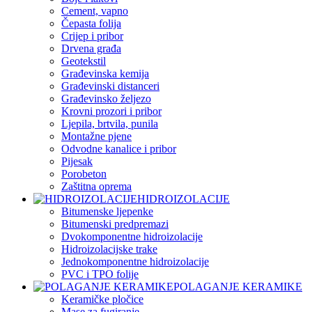
Cement, vapno
Čepasta folija
Crijep i pribor
Drvena građa
Geotekstil
Građevinska kemija
Građevinski distanceri
Građevinsko željezo
Krovni prozori i pribor
Ljepila, brtvila, punila
Montažne pjene
Odvodne kanalice i pribor
Pijesak
Porobeton
Zaštitna oprema
HIDROIZOLACIJE
Bitumenske ljepenke
Bitumenski predpremazi
Dvokomponentne hidroizolacije
Hidroizolacijske trake
Jednokomponentne hidroizolacije
PVC i TPO folije
POLAGANJE KERAMIKE
Keramičke pločice
Mase za fugiranje