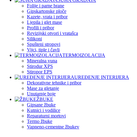
SUHA GRADNJA
Folije i parne brane
Gipskartonske ploče
Kazete, vrata i pribor
Ljepila i glet mase
Profili i pribor
Revizijski otvori i vratašca
Silikoni
Spušteni stropovi
Vijci, tiple i čavli
TERMOIZOLACIJA
Mineralna vuna
Stirodur XPS
Stiropor EPS
UREĐENJE INTERIJERA
Dekorativne tehnike i pribor
Mase za gletanje
Unutarnje boje
ŽBUKE
Gipsane žbuke
Kutnici i vodilice
Reparaturni mortovi
Termo žbuke
Vapneno-cementne žbukev