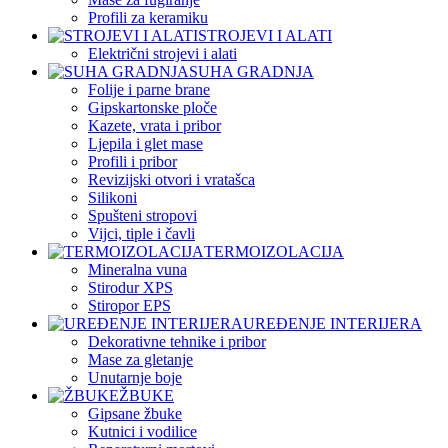
Profili za keramiku
STROJEVI I ALATI
Električni strojevi i alati
SUHA GRADNJA
Folije i parne brane
Gipskartonske ploče
Kazete, vrata i pribor
Ljepila i glet mase
Profili i pribor
Revizijski otvori i vratašca
Silikoni
Spušteni stropovi
Vijci, tiple i čavli
TERMOIZOLACIJA
Mineralna vuna
Stirodur XPS
Stiropor EPS
UREĐENJE INTERIJERA
Dekorativne tehnike i pribor
Mase za gletanje
Unutarnje boje
ŽBUKE
Gipsane žbuke
Kutnici i vodilice