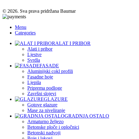
© 2026. Sva prava pridržana Baumar
Menu
Categories
ALAT I PRIBOR
Alati i pribor
Ljestve
Svrdla
FASADE
Aluminijski cokl profili
Fasadne boje
Ljepila
Priprema podloge
Završni slojevi
GLAZURE
Gotove glazure
Mase za niveliranje
GRADNJA OSTALO
Armaturno željezo
Betonske ploče i opločnici
Betonski nadvoji
Boje i lakovi