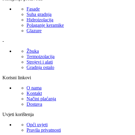
Fasade
Suha gradnja
Hidroizolacija
Polaganje keramike
Glazure
-
Žbuka
Termoizolacija
Strojevi i alati
Gradnja ostalo
Korisni linkovi
O nama
Kontakt
Načini plaćanja
Dostava
Uvjeti korištenja
Opći uvjeti
Pravila privatnosti