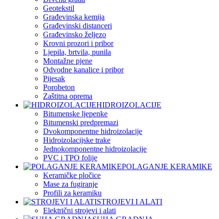
Geotekstil
Građevinska kemija
Građevinski distanceri
Građevinsko željezo
Krovni prozori i pribor
Ljepila, brtvila, punila
Montažne pjene
Odvodne kanalice i pribor
Pijesak
Porobeton
Zaštitna oprema
HIDROIZOLACIJE
Bitumenske ljepenke
Bitumenski predpremazi
Dvokomponentne hidroizolacije
Hidroizolacijske trake
Jednokomponentne hidroizolacije
PVC i TPO folije
POLAGANJE KERAMIKE
Keramičke pločice
Mase za fugiranje
Profili za keramiku
STROJEVI I ALATI
Električni strojevi i alati