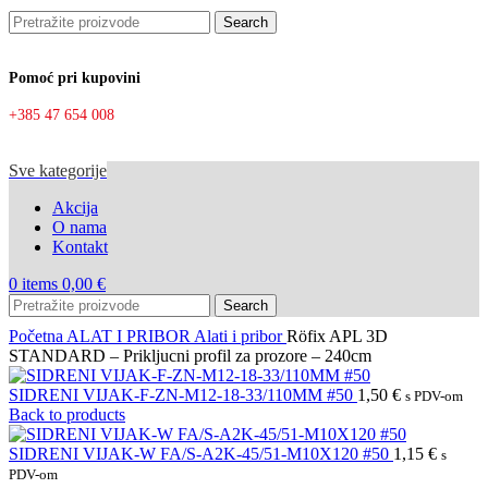
Search
Pomoć pri kupovini
+385 47 654 008
Sve kategorije
Akcija
O nama
Kontakt
0
items
0,00
€
Search
Početna
ALAT I PRIBOR
Alati i pribor
Röfix APL 3D
STANDARD – Prikljucni profil za prozore – 240cm
SIDRENI VIJAK-F-ZN-M12-18-33/110MM #50
1,50
€
s PDV-om
Back to products
SIDRENI VIJAK-W FA/S-A2K-45/51-M10X120 #50
1,15
€
s
PDV-om