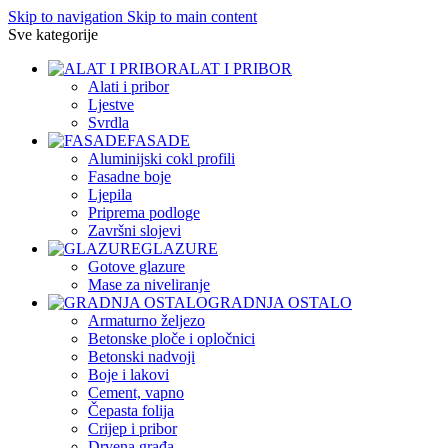
Skip to navigation
Skip to main content
Sve kategorije
ALAT I PRIBOR
Alati i pribor
Ljestve
Svrdla
FASADE
Aluminijski cokl profili
Fasadne boje
Ljepila
Priprema podloge
Završni slojevi
GLAZURE
Gotove glazure
Mase za niveliranje
GRADNJA OSTALO
Armaturno željezo
Betonske ploče i opločnici
Betonski nadvoji
Boje i lakovi
Cement, vapno
Čepasta folija
Crijep i pribor
Drvena građa