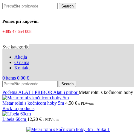
Search
Pomoć pri kupovini
+385 47 654 008
Sve kategorije
Akcija
O nama
Kontakt
0
items
0,00
€
Search
Početna
ALAT I PRIBOR
Alati i pribor
Metar rolni s kočnicom hob
Metar rolni s kočnicom hoby 5m
4,50
€
s PDV-om
Back to products
Libela 60cm
12,20
€
s PDV-om