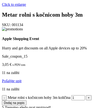
Click to enlarge
Metar rolni s kočnicom hoby 3m
SKU:
001134
Apple Shopping Event
Hurry and get discounts on all Apple devices up to 20%
Sale_coupon_15
3,05
€
s PDV-om
11 na zalihi
Pošaljite upit
11 na zalihi
Metar rolni s kočnicom hoby 3m količina
Dodaj na popis
5
Trenutno gleda ovaj proizvod!