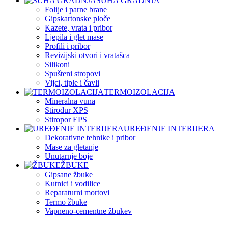
SUHA GRADNJA
Folije i parne brane
Gipskartonske ploče
Kazete, vrata i pribor
Ljepila i glet mase
Profili i pribor
Revizijski otvori i vratašca
Silikoni
Spušteni stropovi
Vijci, tiple i čavli
TERMOIZOLACIJA
Mineralna vuna
Stirodur XPS
Stiropor EPS
UREĐENJE INTERIJERA
Dekorativne tehnike i pribor
Mase za gletanje
Unutarnje boje
ŽBUKE
Gipsane žbuke
Kutnici i vodilice
Reparaturni mortovi
Termo žbuke
Vapneno-cementne žbukev