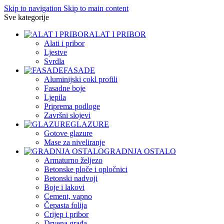
Skip to navigation
Skip to main content
Sve kategorije
ALAT I PRIBOR
Alati i pribor
Ljestve
Svrdla
FASADE
Aluminijski cokl profili
Fasadne boje
Ljepila
Priprema podloge
Završni slojevi
GLAZURE
Gotove glazure
Mase za niveliranje
GRADNJA OSTALO
Armaturno željezo
Betonske ploče i opločnici
Betonski nadvoji
Boje i lakovi
Cement, vapno
Čepasta folija
Crijep i pribor
Drvena građa