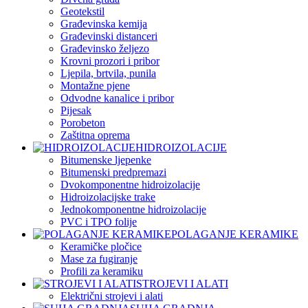
Geotekstil
Građevinska kemija
Građevinski distanceri
Građevinsko željezo
Krovni prozori i pribor
Ljepila, brtvila, punila
Montažne pjene
Odvodne kanalice i pribor
Pijesak
Porobeton
Zaštitna oprema
HIDROIZOLACIJE
Bitumenske ljepenke
Bitumenski predpremazi
Dvokomponentne hidroizolacije
Hidroizolacijske trake
Jednokomponentne hidroizolacije
PVC i TPO folije
POLAGANJE KERAMIKE
Keramičke pločice
Mase za fugiranje
Profili za keramiku
STROJEVI I ALATI
Električni strojevi i alati