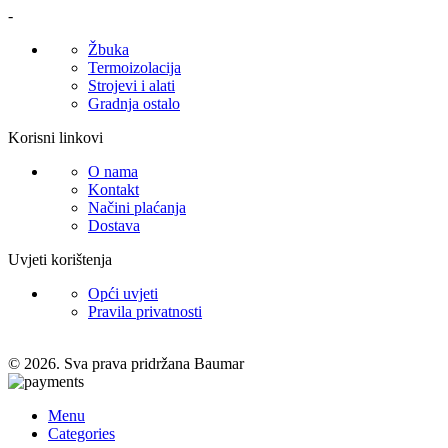
-
Žbuka
Termoizolacija
Strojevi i alati
Gradnja ostalo
Korisni linkovi
O nama
Kontakt
Načini plaćanja
Dostava
Uvjeti korištenja
Opći uvjeti
Pravila privatnosti
© 2026. Sva prava pridržana Baumar
Menu
Categories