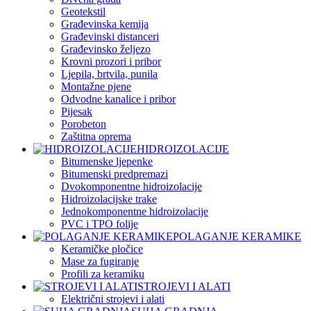
Geotekstil
Građevinska kemija
Građevinski distanceri
Građevinsko željezo
Krovni prozori i pribor
Ljepila, brtvila, punila
Montažne pjene
Odvodne kanalice i pribor
Pijesak
Porobeton
Zaštitna oprema
HIDROIZOLACIJE
Bitumenske ljepenke
Bitumenski predpremazi
Dvokomponentne hidroizolacije
Hidroizolacijske trake
Jednokomponentne hidroizolacije
PVC i TPO folije
POLAGANJE KERAMIKE
Keramičke pločice
Mase za fugiranje
Profili za keramiku
STROJEVI I ALATI
Električni strojevi i alati