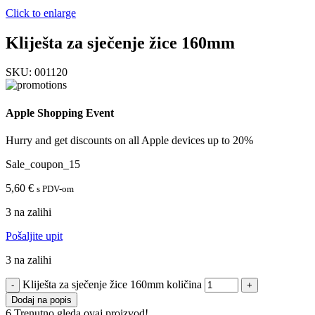
Click to enlarge
Kliješta za sječenje žice 160mm
SKU:
001120
Apple Shopping Event
Hurry and get discounts on all Apple devices up to 20%
Sale_coupon_15
5,60
€
s PDV-om
3 na zalihi
Pošaljite upit
3 na zalihi
Kliješta za sječenje žice 160mm količina
Dodaj na popis
6
Trenutno gleda ovaj proizvod!