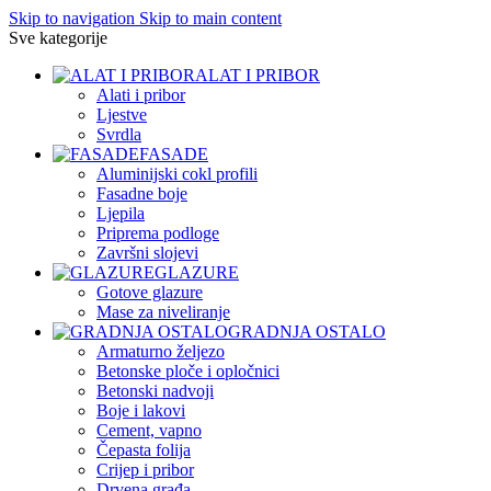
Skip to navigation
Skip to main content
Sve kategorije
ALAT I PRIBOR
Alati i pribor
Ljestve
Svrdla
FASADE
Aluminijski cokl profili
Fasadne boje
Ljepila
Priprema podloge
Završni slojevi
GLAZURE
Gotove glazure
Mase za niveliranje
GRADNJA OSTALO
Armaturno željezo
Betonske ploče i opločnici
Betonski nadvoji
Boje i lakovi
Cement, vapno
Čepasta folija
Crijep i pribor
Drvena građa