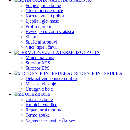
SUHA GRADNJA
Folije i parne brane
Gipskartonske ploče
Kazete, vrata i pribor
Ljepila i glet mase
Profili i pribor
Revizijski otvori i vratašca
Silikoni
Spušteni stropovi
Vijci, tiple i čavli
TERMOIZOLACIJA
Mineralna vuna
Stirodur XPS
Stiropor EPS
UREĐENJE INTERIJERA
Dekorativne tehnike i pribor
Mase za gletanje
Unutarnje boje
ŽBUKE
Gipsane žbuke
Kutnici i vodilice
Reparaturni mortovi
Termo žbuke
Vapneno-cementne žbukev