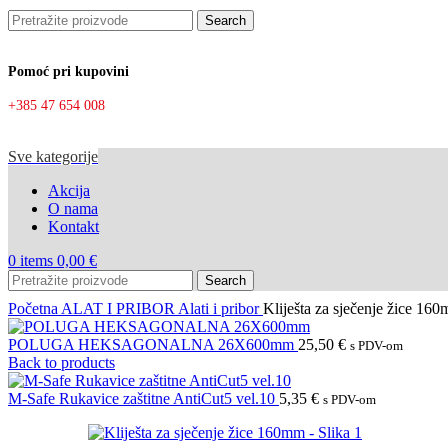
Search
Pomoć pri kupovini
+385 47 654 008
Sve kategorije
Akcija
O nama
Kontakt
0
items
0,00
€
Search
Početna
ALAT I PRIBOR
Alati i pribor
Kliješta za sječenje žice 16
POLUGA HEKSAGONALNA 26X600mm
25,50
€
s PDV-om
Back to products
M-Safe Rukavice zaštitne AntiCut5 vel.10
5,35
€
s PDV-om