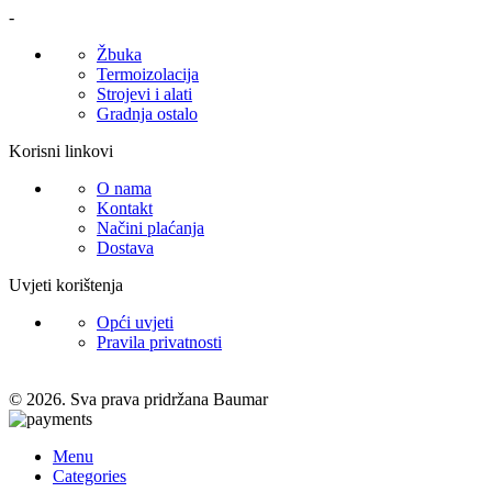
-
Žbuka
Termoizolacija
Strojevi i alati
Gradnja ostalo
Korisni linkovi
O nama
Kontakt
Načini plaćanja
Dostava
Uvjeti korištenja
Opći uvjeti
Pravila privatnosti
© 2026. Sva prava pridržana Baumar
Menu
Categories