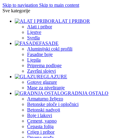
Skip to navigation
Skip to main content
Sve kategorije
ALAT I PRIBOR
Alati i pribor
Ljestve
Svrdla
FASADE
Aluminijski cokl profili
Fasadne boje
Ljepila
Priprema podloge
Završni slojevi
GLAZURE
Gotove glazure
Mase za niveliranje
GRADNJA OSTALO
Armaturno željezo
Betonske ploče i opločnici
Betonski nadvoji
Boje i lakovi
Cement, vapno
Čepasta folija
Crijep i pribor
Drvena građa