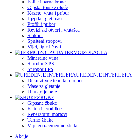
Folije i parne brane
Gipskartonske ploče
Kazete, vrata i pribor
Ljepila i glet mase
Profili i pribor
Revizijski otvori i vratašca
Silikoni
Spušteni stropovi
Vijci, tiple i čavli
TERMOIZOLACIJA
Mineralna vuna
Stirodur XPS
Stiropor EPS
UREĐENJE INTERIJERA
Dekorativne tehnike i pribor
Mase za gletanje
Unutarnje boje
ŽBUKE
Gipsane žbuke
Kutnici i vodilice
Reparaturni mortovi
Termo žbuke
Vapneno-cementne žbuke
Akcije