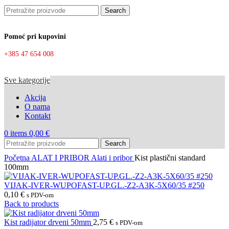
Search
Pomoć pri kupovini
+385 47 654 008
Sve kategorije
Akcija
O nama
Kontakt
0
items
0,00
€
Search
Početna
ALAT I PRIBOR
Alati i pribor
Kist plastični standard
100mm
VIJAK-IVER-WUPOFAST-UP.GL.-Z2-A3K-5X60/35 #250
0,10
€
s PDV-om
Back to products
Kist radijator drveni 50mm
2,75
€
s PDV-om