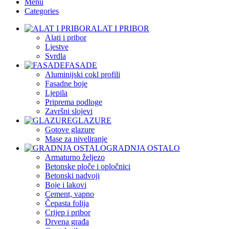
Menu
Categories
ALAT I PRIBOR
Alati i pribor
Ljestve
Svrdla
FASADE
Aluminijski cokl profili
Fasadne boje
Ljepila
Priprema podloge
Završni slojevi
GLAZURE
Gotove glazure
Mase za niveliranje
GRADNJA OSTALO
Armaturno željezo
Betonske ploče i opločnici
Betonski nadvoji
Boje i lakovi
Cement, vapno
Čepasta folija
Crijep i pribor
Drvena građa