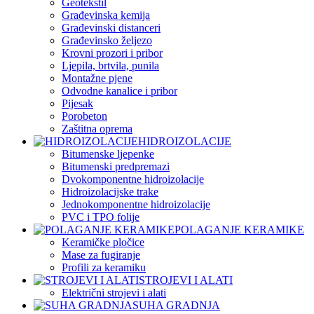
Geotekstil
Građevinska kemija
Građevinski distanceri
Građevinsko željezo
Krovni prozori i pribor
Ljepila, brtvila, punila
Montažne pjene
Odvodne kanalice i pribor
Pijesak
Porobeton
Zaštitna oprema
HIDROIZOLACIJE
Bitumenske ljepenke
Bitumenski predpremazi
Dvokomponentne hidroizolacije
Hidroizolacijske trake
Jednokomponentne hidroizolacije
PVC i TPO folije
POLAGANJE KERAMIKE
Keramičke pločice
Mase za fugiranje
Profili za keramiku
STROJEVI I ALATI
Električni strojevi i alati
SUHA GRADNJA