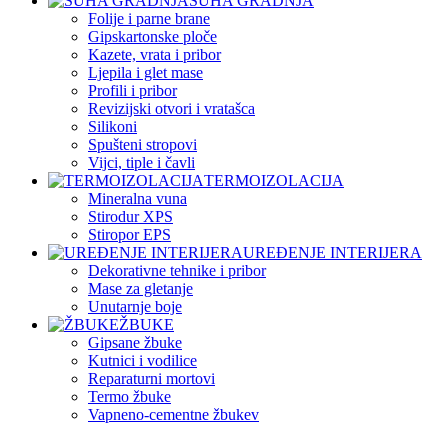
SUHA GRADNJA
Folije i parne brane
Gipskartonske ploče
Kazete, vrata i pribor
Ljepila i glet mase
Profili i pribor
Revizijski otvori i vratašca
Silikoni
Spušteni stropovi
Vijci, tiple i čavli
TERMOIZOLACIJA
Mineralna vuna
Stirodur XPS
Stiropor EPS
UREĐENJE INTERIJERA
Dekorativne tehnike i pribor
Mase za gletanje
Unutarnje boje
ŽBUKE
Gipsane žbuke
Kutnici i vodilice
Reparaturni mortovi
Termo žbuke
Vapneno-cementne žbukev