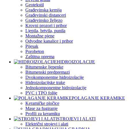
Geotekstil
Građevinska kemija
Građevinski distanceri
Građevinsko željezo
Krovni prozori i pribor
Ljepila, brtvila, punila
Montažne pjene
Odvodne kanalice i pribor
Pijesak
Porobeton
Zaštitna oprema
HIDROIZOLACIJE
Bitumenske ljepenke
Bitumenski predpremazi
Dvokomponentne hidroizolacije
Hidroizolacijske trake
Jednokomponentne hidroizolacije
PVC i TPO folije
POLAGANJE KERAMIKE
Keramičke pločice
Mase za fugiranje
Profili za keramiku
STROJEVI I ALATI
Električni strojevi i alati