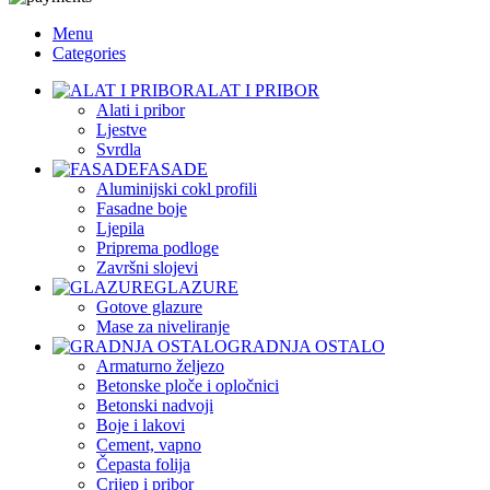
Menu
Categories
ALAT I PRIBOR
Alati i pribor
Ljestve
Svrdla
FASADE
Aluminijski cokl profili
Fasadne boje
Ljepila
Priprema podloge
Završni slojevi
GLAZURE
Gotove glazure
Mase za niveliranje
GRADNJA OSTALO
Armaturno željezo
Betonske ploče i opločnici
Betonski nadvoji
Boje i lakovi
Cement, vapno
Čepasta folija
Crijep i pribor