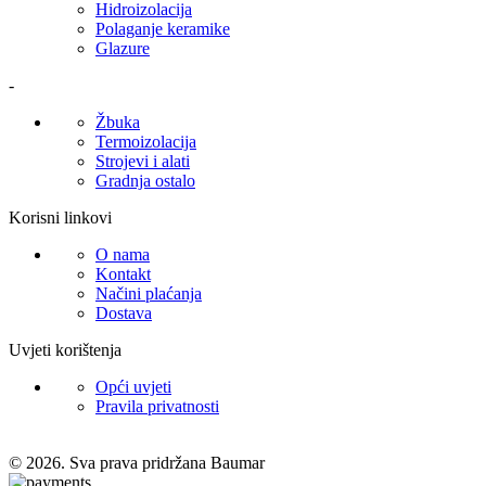
Hidroizolacija
Polaganje keramike
Glazure
-
Žbuka
Termoizolacija
Strojevi i alati
Gradnja ostalo
Korisni linkovi
O nama
Kontakt
Načini plaćanja
Dostava
Uvjeti korištenja
Opći uvjeti
Pravila privatnosti
© 2026. Sva prava pridržana Baumar