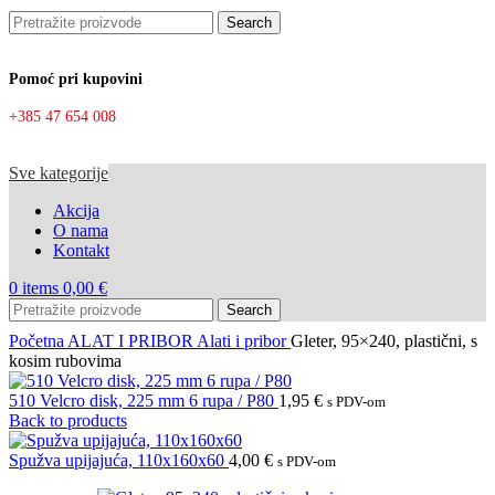
Search
Pomoć pri kupovini
+385 47 654 008
Sve kategorije
Akcija
O nama
Kontakt
0
items
0,00
€
Search
Početna
ALAT I PRIBOR
Alati i pribor
Gleter, 95×240, plastični, s
kosim rubovima
510 Velcro disk, 225 mm 6 rupa / P80
1,95
€
s PDV-om
Back to products
Spužva upijajuća, 110x160x60
4,00
€
s PDV-om