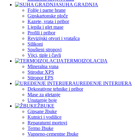
SUHA GRADNJA
Folije i parne brane
Gipskartonske ploče
Kazete, vrata i pribor
Ljepila i glet mase
Profili i pribor
Revizijski otvori i vratašca
Silikoni
Spušteni stropovi
Vijci, tiple i čavli
TERMOIZOLACIJA
Mineralna vuna
Stirodur XPS
Stiropor EPS
UREĐENJE INTERIJERA
Dekorativne tehnike i pribor
Mase za gletanje
Unutarnje boje
ŽBUKE
Gipsane žbuke
Kutnici i vodilice
Reparaturni mortovi
Termo žbuke
Vapneno-cementne žbuke