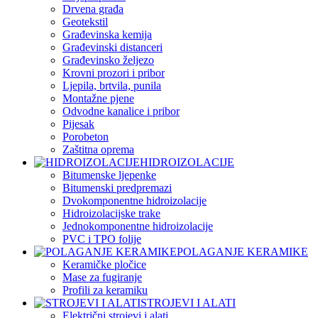
Drvena građa
Geotekstil
Građevinska kemija
Građevinski distanceri
Građevinsko željezo
Krovni prozori i pribor
Ljepila, brtvila, punila
Montažne pjene
Odvodne kanalice i pribor
Pijesak
Porobeton
Zaštitna oprema
HIDROIZOLACIJE
Bitumenske ljepenke
Bitumenski predpremazi
Dvokomponentne hidroizolacije
Hidroizolacijske trake
Jednokomponentne hidroizolacije
PVC i TPO folije
POLAGANJE KERAMIKE
Keramičke pločice
Mase za fugiranje
Profili za keramiku
STROJEVI I ALATI
Električni strojevi i alati