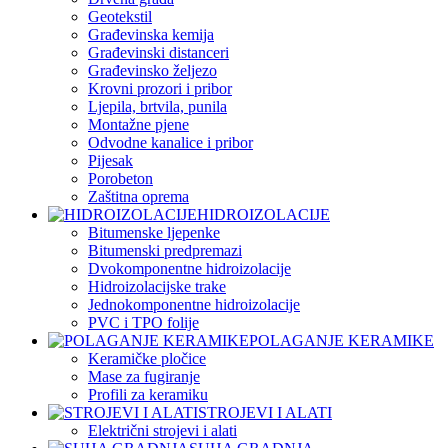
Geotekstil
Građevinska kemija
Građevinski distanceri
Građevinsko željezo
Krovni prozori i pribor
Ljepila, brtvila, punila
Montažne pjene
Odvodne kanalice i pribor
Pijesak
Porobeton
Zaštitna oprema
HIDROIZOLACIJE
Bitumenske ljepenke
Bitumenski predpremazi
Dvokomponentne hidroizolacije
Hidroizolacijske trake
Jednokomponentne hidroizolacije
PVC i TPO folije
POLAGANJE KERAMIKE
Keramičke pločice
Mase za fugiranje
Profili za keramiku
STROJEVI I ALATI
Električni strojevi i alati