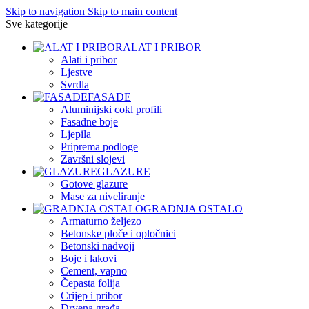
Skip to navigation
Skip to main content
Sve kategorije
ALAT I PRIBOR
Alati i pribor
Ljestve
Svrdla
FASADE
Aluminijski cokl profili
Fasadne boje
Ljepila
Priprema podloge
Završni slojevi
GLAZURE
Gotove glazure
Mase za niveliranje
GRADNJA OSTALO
Armaturno željezo
Betonske ploče i opločnici
Betonski nadvoji
Boje i lakovi
Cement, vapno
Čepasta folija
Crijep i pribor
Drvena građa