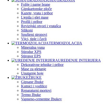
SUHA GRADNJA
Folije i parne brane
Gipskartonske ploče
Kazete, vrata i pribor
Ljepila i glet mase
Profili i pribor
Revizijski otvori i vratašca
Silikoni
Spušteni stropovi
Vijci, tiple i čavli
TERMOIZOLACIJA
Mineralna vuna
Stirodur XPS
Stiropor EPS
UREĐENJE INTERIJERA
Dekorativne tehnike i pribor
Mase za gletanje
Unutarnje boje
ŽBUKE
Gipsane žbuke
Kutnici i vodilice
Reparaturni mortovi
Termo žbuke
Vapneno-cementne žbukev