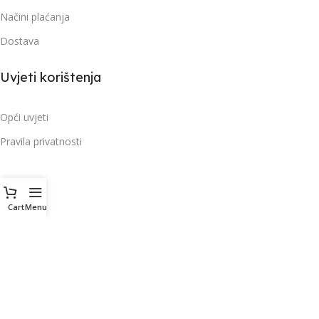
Načini plaćanja
Dostava
Uvjeti korištenja
Opći uvjeti
Pravila privatnosti
Cart
Menu
© 2026. Sva prava pridržana Baumar
Upit za proizvod
Vaše ime