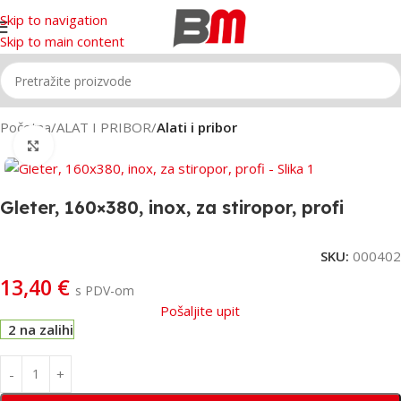
Skip to navigation
Skip to main content
Početna
ALAT I PRIBOR
Alati i pribor
Click to enlarge
Gleter, 160×380, inox, za stiropor, profi
SKU:
000402
13,40
€
s PDV-om
Pošaljite upit
2 na zalihi