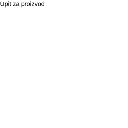
Upit za proizvod
Vaše ime
Email
Napomena
Suglasnost za korištenje podataka: