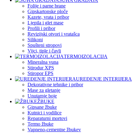
SUHA GRADNJA
Folije i parne brane
Gipskartonske ploče
Kazete, vrata i pribor
Ljepila i glet mase
Profili i pribor
Revizijski otvori i vratašca
Silikoni
Spušteni stropovi
Vijci, tiple i čavli
TERMOIZOLACIJA
Mineralna vuna
Stirodur XPS
Stiropor EPS
UREĐENJE INTERIJERA
Dekorativne tehnike i pribor
Mase za gletanje
Unutarnje boje
ŽBUKE
Gipsane žbuke
Kutnici i vodilice
Reparaturni mortovi
Termo žbuke
Vapneno-cementne žbukev