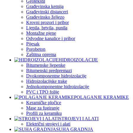
Geotekstil
Građevinska kemija
Građevinski distanceri
Građevinsko željezo
Krovni prozori i pribor
Ljepila, brtvila, punila
Montažne pjene
Odvodne kanalice i pribor
Pijesak
Porobeton
Zaštitna oprema
HIDROIZOLACIJE
Bitumenske ljepenke
Bitumenski predpremazi
Dvokomponentne hidroizolacije
Hidroizolacijske trake
Jednokomponentne hidroizolacije
PVC i TPO folije
POLAGANJE KERAMIKE
Keramičke pločice
Mase za fugiranje
Profili za keramiku
STROJEVI I ALATI
Električni strojevi i alati
SUHA GRADNJA