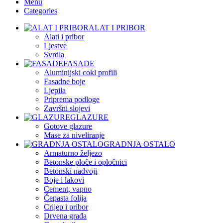
Menu
Categories
ALAT I PRIBOR
Alati i pribor
Ljestve
Svrdla
FASADE
Aluminijski cokl profili
Fasadne boje
Ljepila
Priprema podloge
Završni slojevi
GLAZURE
Gotove glazure
Mase za niveliranje
GRADNJA OSTALO
Armaturno željezo
Betonske ploče i opločnici
Betonski nadvoji
Boje i lakovi
Cement, vapno
Čepasta folija
Crijep i pribor
Drvena građa