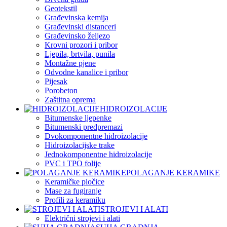
Geotekstil
Građevinska kemija
Građevinski distanceri
Građevinsko željezo
Krovni prozori i pribor
Ljepila, brtvila, punila
Montažne pjene
Odvodne kanalice i pribor
Pijesak
Porobeton
Zaštitna oprema
HIDROIZOLACIJE
Bitumenske ljepenke
Bitumenski predpremazi
Dvokomponentne hidroizolacije
Hidroizolacijske trake
Jednokomponentne hidroizolacije
PVC i TPO folije
POLAGANJE KERAMIKE
Keramičke pločice
Mase za fugiranje
Profili za keramiku
STROJEVI I ALATI
Električni strojevi i alati