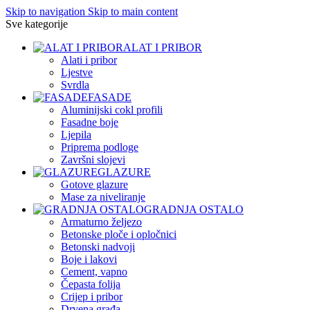
Skip to navigation
Skip to main content
Sve kategorije
ALAT I PRIBOR
Alati i pribor
Ljestve
Svrdla
FASADE
Aluminijski cokl profili
Fasadne boje
Ljepila
Priprema podloge
Završni slojevi
GLAZURE
Gotove glazure
Mase za niveliranje
GRADNJA OSTALO
Armaturno željezo
Betonske ploče i opločnici
Betonski nadvoji
Boje i lakovi
Cement, vapno
Čepasta folija
Crijep i pribor
Drvena građa