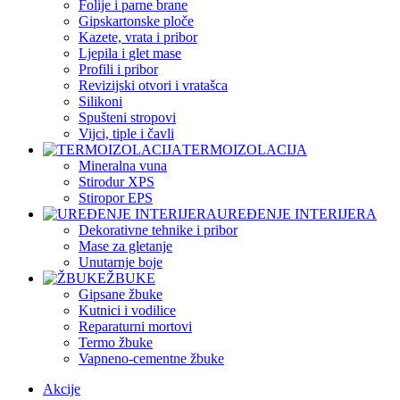
Folije i parne brane
Gipskartonske ploče
Kazete, vrata i pribor
Ljepila i glet mase
Profili i pribor
Revizijski otvori i vratašca
Silikoni
Spušteni stropovi
Vijci, tiple i čavli
TERMOIZOLACIJA
Mineralna vuna
Stirodur XPS
Stiropor EPS
UREĐENJE INTERIJERA
Dekorativne tehnike i pribor
Mase za gletanje
Unutarnje boje
ŽBUKE
Gipsane žbuke
Kutnici i vodilice
Reparaturni mortovi
Termo žbuke
Vapneno-cementne žbuke
Akcije