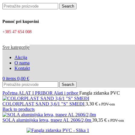
Search
Pomoć pri kupovini
+385 47 654 008
Sve kategorije
Akcija
O nama
Kontakt
0
items
0,00
€
Search
Početna
ALAT I PRIBOR
Alati i pribor
Fangla zidarska PVC
COLORPLAST SAND 3,6/1 "S" SMEĐI
3,30
€
s PDV-om
Back to products
SOLA aluminijska letva, trapez AL 2606/2,0m
39,35
€
s PDV-om