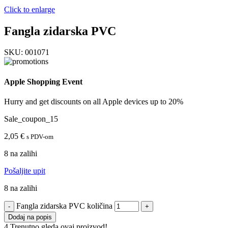
Click to enlarge
Fangla zidarska PVC
SKU:
001071
Apple Shopping Event
Hurry and get discounts on all Apple devices up to 20%
Sale_coupon_15
2,05
€
s PDV-om
8 na zalihi
Pošaljite upit
8 na zalihi
Fangla zidarska PVC količina
Dodaj na popis
4
Trenutno gleda ovaj proizvod!