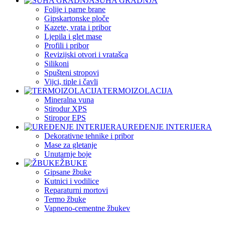
SUHA GRADNJA
Folije i parne brane
Gipskartonske ploče
Kazete, vrata i pribor
Ljepila i glet mase
Profili i pribor
Revizijski otvori i vratašca
Silikoni
Spušteni stropovi
Vijci, tiple i čavli
TERMOIZOLACIJA
Mineralna vuna
Stirodur XPS
Stiropor EPS
UREĐENJE INTERIJERA
Dekorativne tehnike i pribor
Mase za gletanje
Unutarnje boje
ŽBUKE
Gipsane žbuke
Kutnici i vodilice
Reparaturni mortovi
Termo žbuke
Vapneno-cementne žbukev