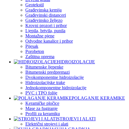
Geotekstil
Građevinska kemija
Građevinski distanceri
Građevinsko željezo
Krovni prozori i pribor
Ljepila, brtvila, punila
Montažne pjene
Odvodne kanalice i pribor
Pijesak
Porobeton
Zaštitna oprema
HIDROIZOLACIJE
Bitumenske ljepenke
Bitumenski predpremazi
Dvokomponentne hidroizolacije
Hidroizolacijske trake
Jednokomponentne hidroizolacije
PVC i TPO folije
POLAGANJE KERAMIKE
Keramičke pločice
Mase za fugiranje
Profili za keramiku
STROJEVI I ALATI
Električni strojevi i alati