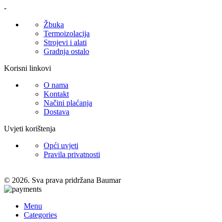
-
Žbuka
Termoizolacija
Strojevi i alati
Gradnja ostalo
Korisni linkovi
O nama
Kontakt
Načini plaćanja
Dostava
Uvjeti korištenja
Opći uvjeti
Pravila privatnosti
© 2026. Sva prava pridržana Baumar
Menu
Categories