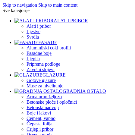
Skip to navigation
Skip to main content
Sve kategorije
ALAT I PRIBOR
Alati i pribor
Ljestve
Svrdla
FASADE
Aluminijski cokl profili
Fasadne boje
Ljepila
Priprema podloge
Završni slojevi
GLAZURE
Gotove glazure
Mase za niveliranje
GRADNJA OSTALO
Armaturno željezo
Betonske ploče i opločnici
Betonski nadvoji
Boje i lakovi
Cement, vapno
Čepasta folija
Crijep i pribor
Drvena građa