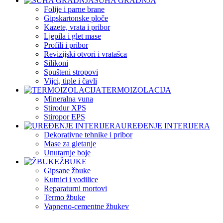
SUHA GRADNJA
Folije i parne brane
Gipskartonske ploče
Kazete, vrata i pribor
Ljepila i glet mase
Profili i pribor
Revizijski otvori i vratašca
Silikoni
Spušteni stropovi
Vijci, tiple i čavli
TERMOIZOLACIJA
Mineralna vuna
Stirodur XPS
Stiropor EPS
UREĐENJE INTERIJERA
Dekorativne tehnike i pribor
Mase za gletanje
Unutarnje boje
ŽBUKE
Gipsane žbuke
Kutnici i vodilice
Reparaturni mortovi
Termo žbuke
Vapneno-cementne žbukev