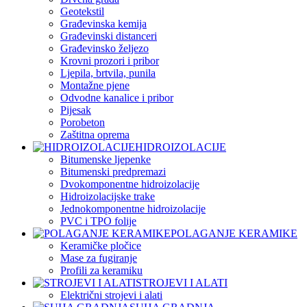
Geotekstil
Građevinska kemija
Građevinski distanceri
Građevinsko željezo
Krovni prozori i pribor
Ljepila, brtvila, punila
Montažne pjene
Odvodne kanalice i pribor
Pijesak
Porobeton
Zaštitna oprema
HIDROIZOLACIJE
Bitumenske ljepenke
Bitumenski predpremazi
Dvokomponentne hidroizolacije
Hidroizolacijske trake
Jednokomponentne hidroizolacije
PVC i TPO folije
POLAGANJE KERAMIKE
Keramičke pločice
Mase za fugiranje
Profili za keramiku
STROJEVI I ALATI
Električni strojevi i alati