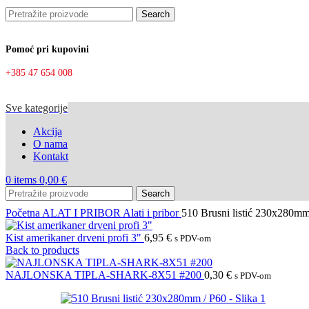
Search
Pomoć pri kupovini
+385 47 654 008
Sve kategorije
Akcija
O nama
Kontakt
0
items
0,00
€
Search
Početna
ALAT I PRIBOR
Alati i pribor
510 Brusni listić 230x280mm
Kist amerikaner drveni profi 3"
6,95
€
s PDV-om
Back to products
NAJLONSKA TIPLA-SHARK-8X51 #200
0,30
€
s PDV-om