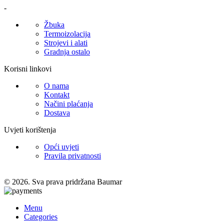
-
Žbuka
Termoizolacija
Strojevi i alati
Gradnja ostalo
Korisni linkovi
O nama
Kontakt
Načini plaćanja
Dostava
Uvjeti korištenja
Opći uvjeti
Pravila privatnosti
© 2026. Sva prava pridržana Baumar
Menu
Categories