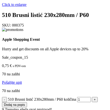
Click to enlarge
510 Brusni listić 230x280mm / P60
SKU:
000375
Apple Shopping Event
Hurry and get discounts on all Apple devices up to 20%
Sale_coupon_15
0,75
€
s PDV-om
70 na zalihi
Pošaljite upit
70 na zalihi
510 Brusni listić 230x280mm / P60 količina
Dodaj na popis
9
Trenutno gleda ovaj proizvod!