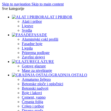
Skip to navigation
Skip to main content
Sve kategorije
ALAT I PRIBOR
Alati i pribor
Ljestve
Svrdla
FASADE
Aluminijski cokl profili
Fasadne boje
Ljepila
Priprema podloge
Završni slojevi
GLAZURE
Gotove glazure
Mase za niveliranje
GRADNJA OSTALO
Armaturno željezo
Betonske ploče i opločnici
Betonski nadvoji
Boje i lakovi
Cement, vapno
Čepasta folija
Crijep i pribor
Drvena građa