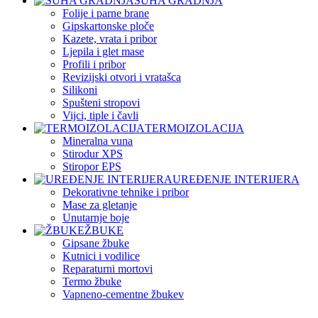
SUHA GRADNJA
Folije i parne brane
Gipskartonske ploče
Kazete, vrata i pribor
Ljepila i glet mase
Profili i pribor
Revizijski otvori i vratašca
Silikoni
Spušteni stropovi
Vijci, tiple i čavli
TERMOIZOLACIJA
Mineralna vuna
Stirodur XPS
Stiropor EPS
UREĐENJE INTERIJERA
Dekorativne tehnike i pribor
Mase za gletanje
Unutarnje boje
ŽBUKE
Gipsane žbuke
Kutnici i vodilice
Reparaturni mortovi
Termo žbuke
Vapneno-cementne žbukev