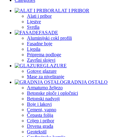
Categories
ALAT I PRIBOR
Alati i pribor
Ljestve
Svrdla
FASADE
Aluminijski cokl profili
Fasadne boje
Ljepila
Priprema podloge
Završni slojevi
GLAZURE
Gotove glazure
Mase za niveliranje
GRADNJA OSTALO
Armaturno željezo
Betonske ploče i opločnici
Betonski nadvoji
Boje i lakovi
Cement, vapno
Čepasta folija
Crijep i pribor
Drvena građa
Geotekstil