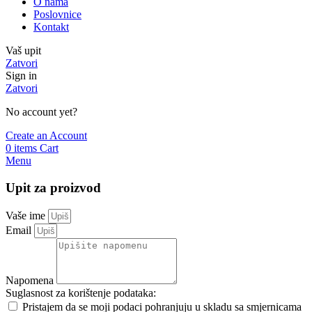
O nama
Poslovnice
Kontakt
Vaš upit
Zatvori
Sign in
Zatvori
No account yet?
Create an Account
0
items
Cart
Menu
Upit za proizvod
Vaše ime
Email
Napomena
Suglasnost za korištenje podataka:
Pristajem da se moji podaci pohranjuju u skladu sa smjernicama