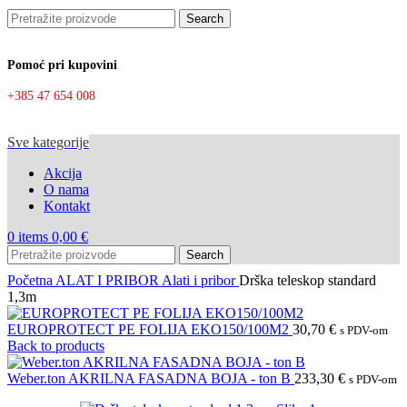
Search
Pomoć pri kupovini
+385 47 654 008
Sve kategorije
Akcija
O nama
Kontakt
0
items
0,00
€
Search
Početna
ALAT I PRIBOR
Alati i pribor
Drška teleskop standard
1,3m
EUROPROTECT PE FOLIJA EKO150/100M2
30,70
€
s PDV-om
Back to products
Weber.ton AKRILNA FASADNA BOJA - ton B
233,30
€
s PDV-om