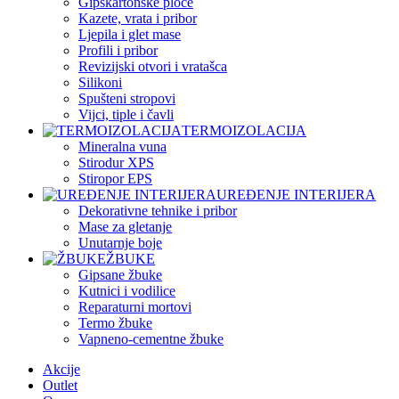
Gipskartonske ploče
Kazete, vrata i pribor
Ljepila i glet mase
Profili i pribor
Revizijski otvori i vratašca
Silikoni
Spušteni stropovi
Vijci, tiple i čavli
TERMOIZOLACIJA
Mineralna vuna
Stirodur XPS
Stiropor EPS
UREĐENJE INTERIJERA
Dekorativne tehnike i pribor
Mase za gletanje
Unutarnje boje
ŽBUKE
Gipsane žbuke
Kutnici i vodilice
Reparaturni mortovi
Termo žbuke
Vapneno-cementne žbuke
Akcije
Outlet