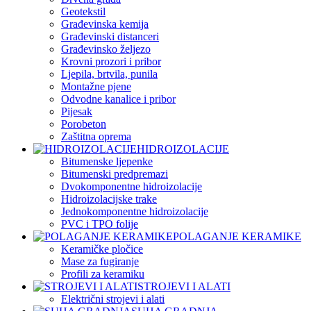
Geotekstil
Građevinska kemija
Građevinski distanceri
Građevinsko željezo
Krovni prozori i pribor
Ljepila, brtvila, punila
Montažne pjene
Odvodne kanalice i pribor
Pijesak
Porobeton
Zaštitna oprema
HIDROIZOLACIJE
Bitumenske ljepenke
Bitumenski predpremazi
Dvokomponentne hidroizolacije
Hidroizolacijske trake
Jednokomponentne hidroizolacije
PVC i TPO folije
POLAGANJE KERAMIKE
Keramičke pločice
Mase za fugiranje
Profili za keramiku
STROJEVI I ALATI
Električni strojevi i alati