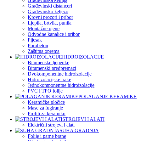
Građevinska kemija
Građevinski distanceri
Građevinsko željezo
Krovni prozori i pribor
Ljepila, brtvila, punila
Montažne pjene
Odvodne kanalice i pribor
Pijesak
Porobeton
Zaštitna oprema
HIDROIZOLACIJE
Bitumenske ljepenke
Bitumenski predpremazi
Dvokomponentne hidroizolacije
Hidroizolacijske trake
Jednokomponentne hidroizolacije
PVC i TPO folije
POLAGANJE KERAMIKE
Keramičke pločice
Mase za fugiranje
Profili za keramiku
STROJEVI I ALATI
Električni strojevi i alati
SUHA GRADNJA
Folije i parne brane