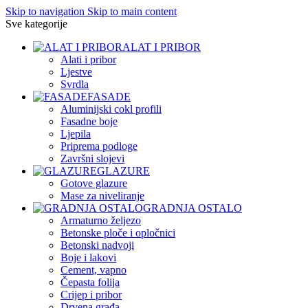
Skip to navigation
Skip to main content
Sve kategorije
ALAT I PRIBOR
Alati i pribor
Ljestve
Svrdla
FASADE
Aluminijski cokl profili
Fasadne boje
Ljepila
Priprema podloge
Završni slojevi
GLAZURE
Gotove glazure
Mase za niveliranje
GRADNJA OSTALO
Armaturno željezo
Betonske ploče i opločnici
Betonski nadvoji
Boje i lakovi
Cement, vapno
Čepasta folija
Crijep i pribor
Drvena građa